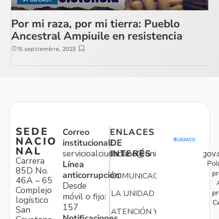
Por mi raza, por mi tierra: Pueblo
Ancestral Ampiuile en resistencia
15 septiembre, 2023
SEDE
Correo
ENLACES
NACIO
institucional:
DE
NAL
servicioalciudadano@unidadvictimas.gov.
INTERÉS
Carrera
Pol
Línea
85D No.
pr
anticorrupción:
COMUNICACIONES
46A – 65
Desde
Complejo
pr
LA UNIDAD
móvil o fijo:
logístico
C
157
San
ATENCIÓN Y
Notificaciones