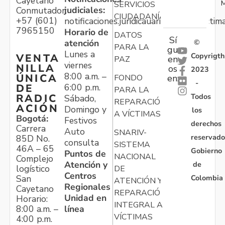
Cayetano
M
SERVICIOS
judiciales:
Conmutador:
CIUDADANÍA
+57 (601)
notificaciones.juridicauariv@unidadvictim
7965150
Horario de
DATOS
Sí
atención
©
PARA LA
gu
Lunes a
Copyrigth
VENTA
en
PAZ
viernes
NILLA
os
2023
8:00 a.m. –
ÚNICA
FONDO
en:
-
6:00 p.m.
DE
PARA LA
Todos
RADIC
Sábado,
REPARACIÓN
ACIÓN
Domingo y
los
A VÍCTIMAS
Bogotá:
Festivos
derechos
Carrera
Auto
SNARIV-
reservado
85D No.
consulta
SISTEMA
46A – 65
Gobierno
Puntos de
NACIONAL
Complejo
Atención y
de
logístico
DE
Centros
Colombia
San
ATENCIÓN Y
Regionales
Cayetano
REPARACIÓN
Unidad en
Horario:
INTEGRAL A
línea
8:00 a.m. –
VÍCTIMAS
4:00 p.m.