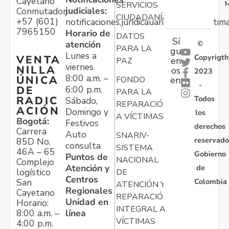
Cayetano
M
SERVICIOS
judiciales:
Conmutador:
CIUDADANÍA
+57 (601)
notificaciones.juridicauariv@unidadvictim
7965150
Horario de
DATOS
Sí
atención
©
PARA LA
gu
Lunes a
Copyrigth
VENTA
en
PAZ
viernes
NILLA
os
2023
8:00 a.m. –
ÚNICA
FONDO
en:
-
6:00 p.m.
DE
PARA LA
Todos
RADIC
Sábado,
REPARACIÓN
ACIÓN
Domingo y
los
A VÍCTIMAS
Bogotá:
Festivos
derechos
Carrera
Auto
SNARIV-
reservado
85D No.
consulta
SISTEMA
46A – 65
Gobierno
Puntos de
NACIONAL
Complejo
Atención y
de
logístico
DE
Centros
Colombia
San
ATENCIÓN Y
Regionales
Cayetano
REPARACIÓN
Unidad en
Horario:
INTEGRAL A
línea
8:00 a.m. –
VÍCTIMAS
4:00 p.m.