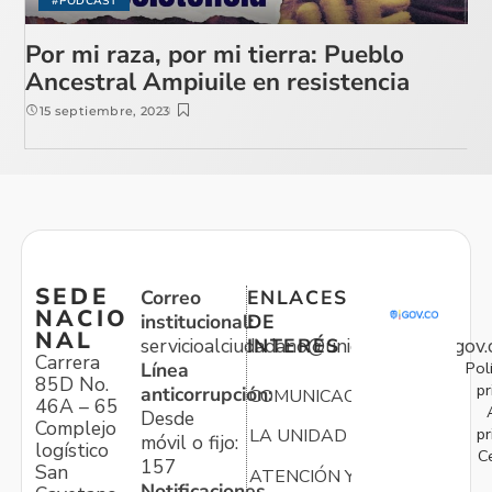
#PODCAST
Por mi raza, por mi tierra: Pueblo
Ancestral Ampiuile en resistencia
15 septiembre, 2023
SEDE
Correo
ENLACES
NACIO
institucional:
DE
NAL
servicioalciudadano@unidadvictimas.gov.
INTERÉS
Carrera
Pol
Línea
85D No.
pr
anticorrupción:
COMUNICACIONES
46A – 65
Desde
Complejo
pr
LA UNIDAD
móvil o fijo:
logístico
C
157
San
ATENCIÓN Y
Notificaciones