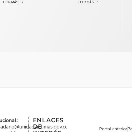
LEER MÁS
LEER MÁS
ENLACES
ucional:
DE
udadano@unidadvictimas.gov.co
Portal anterior
Po