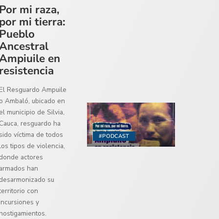
Por mi raza,
por mi tierra:
Pueblo
Ancestral
Ampiuile en
resistencia
El Resguardo Ampuile
o Ambaló, ubicado en
el municipio de Silvia,
Cauca, resguardo ha
sido víctima de todos
#PODCAST
los tipos de violencia,
donde actores
armados han
desarmonizado su
territorio con
incursiones y
hostigamientos.