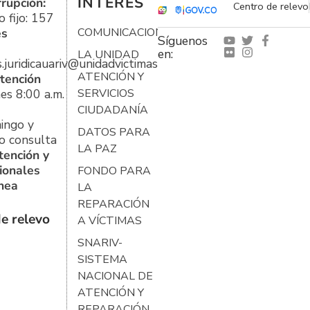
INTERÉS
rrupción:
Centro de relevo
 fijo: 157
es
COMUNICACIONES
Síguenos
en:
LA UNIDAD
s.juridicauariv@unidadvictimas.gov.co
ATENCIÓN Y
tención
es 8:00 a.m.
SERVICIOS
CIUDADANÍA
ingo y
DATOS PARA
o consulta
LA PAZ
tención y
ionales
FONDO PARA
ínea
LA
REPARACIÓN
e relevo
A VÍCTIMAS
SNARIV-
SISTEMA
NACIONAL DE
ATENCIÓN Y
REPARACIÓN