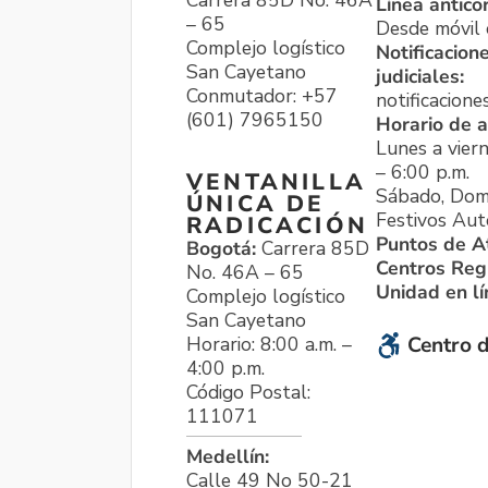
Carrera 85D No. 46A
Línea antico
– 65
Desde móvil o
Complejo logístico
Notificacion
San Cayetano
judiciales:
Conmutador: +57
notificacione
(601) 7965150
Horario de a
Lunes a viern
– 6:00 p.m.
VENTANILLA
Sábado, Dom
ÚNICA DE
Festivos Aut
RADICACIÓN
Puntos de A
Bogotá:
Carrera 85D
Centros Reg
No. 46A – 65
Unidad en l
Complejo logístico
San Cayetano
Horario: 8:00 a.m. –
Centro d
4:00 p.m.
Código Postal:
111071
Medellín:
Calle 49 No 50-21