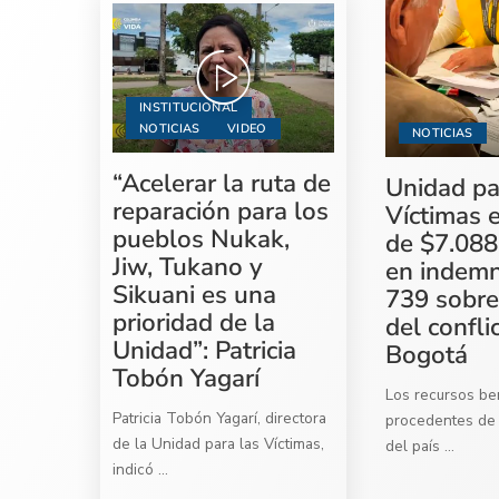
INSTITUCIONAL
NOTICIAS
VIDEO
NOTICIAS
“Acelerar la ruta de
Unidad pa
reparación para los
Víctimas 
pueblos Nukak,
de $7.088
Jiw, Tukano y
en indemn
Sikuani es una
739 sobre
prioridad de la
del confli
Unidad”: Patricia
Bogotá
Tobón Yagarí
Los recursos ben
Patricia Tobón Yagarí, directora
procedentes de 
de la Unidad para las Víctimas,
del país
...
indicó
...