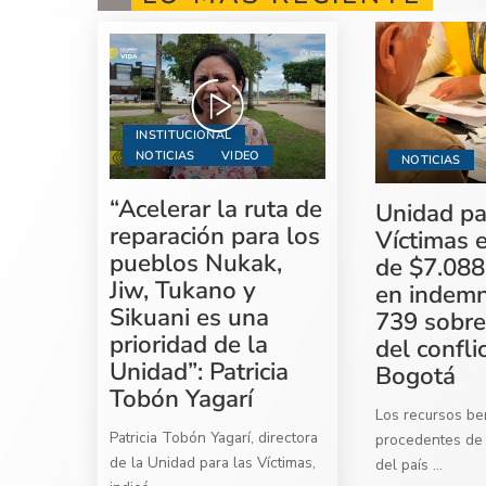
INSTITUCIONAL
NOTICIAS
VIDEO
NOTICIAS
“Acelerar la ruta de
Unidad pa
reparación para los
Víctimas 
pueblos Nukak,
de $7.088
Jiw, Tukano y
en indemn
Sikuani es una
739 sobre
prioridad de la
del confli
Unidad”: Patricia
Bogotá
Tobón Yagarí
Los recursos ben
Patricia Tobón Yagarí, directora
procedentes de 
de la Unidad para las Víctimas,
del país
...