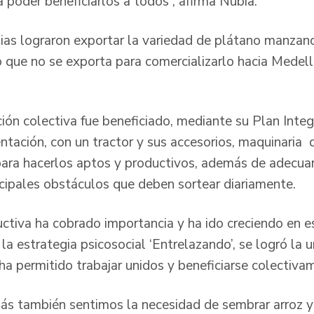
 poder beneficiarlos a todos”, afirma Nubia.
ias lograron exportar la variedad de plátano manzan
 que no se exporta para comercializarlo hacia Medellí
ción colectiva fue beneficiado, mediante su Plan Inte
ntación, con un tractor y sus accesorios, maquinaria 
para hacerlos aptos y productivos, además de adecuar
ncipales obstáculos que deben sortear diariamente.
ctiva ha cobrado importancia y ha ido creciendo en 
la estrategia psicosocial ‘Entrelazando’, se logró la u
s ha permitido trabajar unidos y beneficiarse colectiva
s también sentimos la necesidad de sembrar arroz y