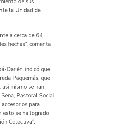
imiento de sus
nte la Unidad de
nte a cerca de 64
udes hechas”, comenta
bá-Darién, indicó que
vereda Paquemás, que
; así mismo se han
 Sena, Pastoral Social
 accesorios para
n esto se ha logrado
ón Colectiva”.