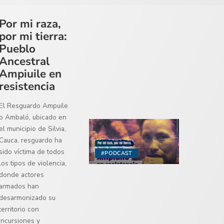
Por mi raza,
por mi tierra:
Pueblo
Ancestral
Ampiuile en
resistencia
El Resguardo Ampuile
o Ambaló, ubicado en
el municipio de Silvia,
Cauca, resguardo ha
sido víctima de todos
#PODCAST
los tipos de violencia,
donde actores
armados han
desarmonizado su
territorio con
incursiones y