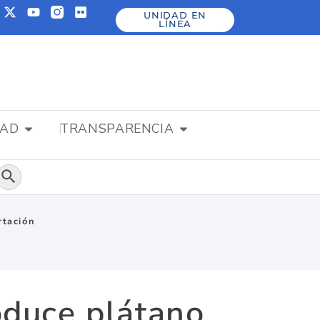
UNIDAD EN
LÍNEA
DAD
TRANSPARENCIA
Botón de búsqueda
rtación
oduce plátano