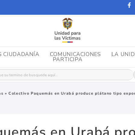
S CIUDADANÍA
COMUNICACIONES
LA UNI
PARTICIPA
r:
as
»
Colectivo Paquemás en Urabá produce plátano tipo expo
quemás en Urabá pr