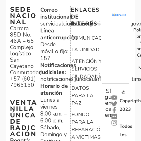
SEDE
Correo
ENLACES
NACIO
institucional:
DE
NAL
servicioalciudadano@unidadvictimas.gov.
INTERÉS
Carrera
Pol
Línea
85D No.
pr
anticorrupción:
COMUNICACIONES
46A – 65
Desde
Complejo
pr
LA UNIDAD
móvil o fijo:
logístico
C
157
San
ATENCIÓN Y
Notificaciones
Cayetano
M
SERVICIOS
judiciales:
Conmutador:
CIUDADANÍA
+57 (601)
notificaciones.juridicauariv@unidadvictim
7965150
Horario de
DATOS
Sí
atención
©
PARA LA
gu
Lunes a
Copyrigth
VENTA
en
PAZ
viernes
NILLA
os
2023
8:00 a.m. –
ÚNICA
FONDO
en:
-
6:00 p.m.
DE
PARA LA
Todos
RADIC
Sábado,
REPARACIÓN
ACIÓN
Domingo y
los
A VÍCTIMAS
Bogotá: