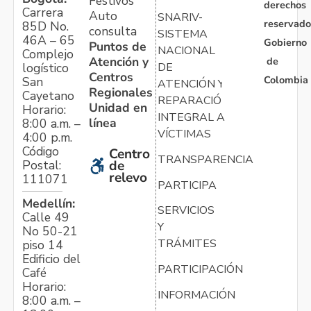
Festivos
derechos
Carrera
Auto
SNARIV-
reservado
85D No.
consulta
SISTEMA
46A – 65
Gobierno
Puntos de
NACIONAL
Complejo
Atención y
de
logístico
DE
Centros
Colombia
San
ATENCIÓN Y
Regionales
Cayetano
REPARACIÓN
Unidad en
Horario:
INTEGRAL A
línea
8:00 a.m. –
VÍCTIMAS
4:00 p.m.
Código
Centro
TRANSPARENCIA
Postal:
de
relevo
111071
PARTICIPA
Medellín:
SERVICIOS
Calle 49
Y
No 50-21
TRÁMITES
piso 14
Edificio del
PARTICIPACIÓN
Café
Horario:
INFORMACIÓN
8:00 a.m. –