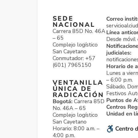
SEDE
Correo instit
NACIONAL
servicioalci
Carrera 85D No. 46A
Línea antico
– 65
Desde móvil o
Complejo logístico
Notificacion
San Cayetano
judiciales:
Conmutador: +57
notificacione
(601) 7965150
Horario de a
Lunes a viern
– 6:00 p.m.
VENTANILLA
Sábado, Dom
ÚNICA DE
Festivos Aut
RADICACIÓN
Puntos de A
Bogotá:
Carrera 85D
Centros Reg
No. 46A – 65
Unidad en l
Complejo logístico
San Cayetano
Horario: 8:00 a.m. –
Centro d
4:00 p.m.