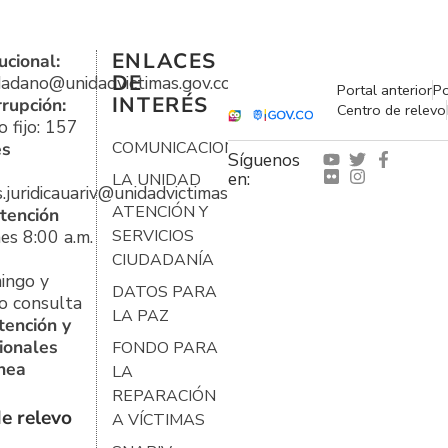
ENLACES
ucional:
DE
udadano@unidadvictimas.gov.co
Portal anterior
Po
INTERÉS
rrupción:
Centro de relevo
 fijo: 157
es
COMUNICACIONES
Síguenos
en:
LA UNIDAD
s.juridicauariv@unidadvictimas.gov.co
ATENCIÓN Y
tención
es 8:00 a.m.
SERVICIOS
CIUDADANÍA
ingo y
DATOS PARA
o consulta
LA PAZ
tención y
ionales
FONDO PARA
ínea
LA
REPARACIÓN
e relevo
A VÍCTIMAS