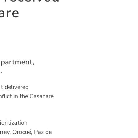
are
department,
.
t delivered
flict in the Casanare
oritization
rrey, Orocué, Paz de