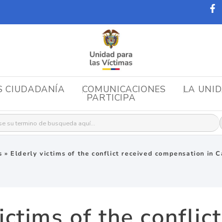
S CIUDADANÍA
COMUNICACIONES
LA UNI
PARTICIPA
r:
s
»
Elderly victims of the conflict received compensation in 
ictims of the conflic