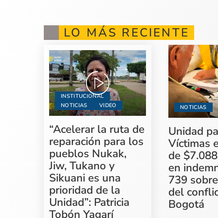
LO MÁS RECIENTE
INSTITUCIONAL
NOTICIAS
VIDEO
NOTICIAS
“Acelerar la ruta de
Unidad pa
reparación para los
Víctimas 
pueblos Nukak,
de $7.088
Jiw, Tukano y
en indemn
Sikuani es una
739 sobre
prioridad de la
del confli
Unidad”: Patricia
Bogotá
Tobón Yagarí