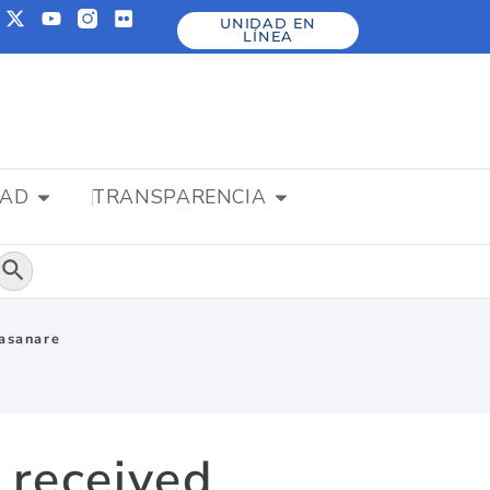
UNIDAD EN
LÍNEA
DAD
TRANSPARENCIA
Botón de búsqueda
Casanare
t received