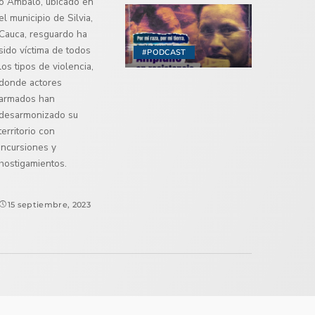
o Ambaló, ubicado en
el municipio de Silvia,
Cauca, resguardo ha
sido víctima de todos
#PODCAST
los tipos de violencia,
donde actores
armados han
desarmonizado su
territorio con
incursiones y
hostigamientos.
15 septiembre, 2023