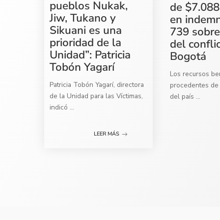
pueblos Nukak,
de $7.088
Jiw, Tukano y
en indemn
Sikuani es una
739 sobre
prioridad de la
del confli
Unidad”: Patricia
Bogotá
Tobón Yagarí
Los recursos ben
Patricia Tobón Yagarí, directora
procedentes de 
de la Unidad para las Víctimas,
del país
...
indicó
...
LEER MÁS