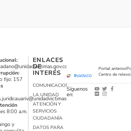
ENLACES
ucional:
DE
udadano@unidadvictimas.gov.co
Portal anterior
Po
INTERÉS
rrupción:
Centro de relevo
 fijo: 157
es
COMUNICACIONES
Síguenos
en:
LA UNIDAD
s.juridicauariv@unidadvictimas.gov.co
ATENCIÓN Y
tención
es 8:00 a.m.
SERVICIOS
CIUDADANÍA
ingo y
DATOS PARA
o consulta