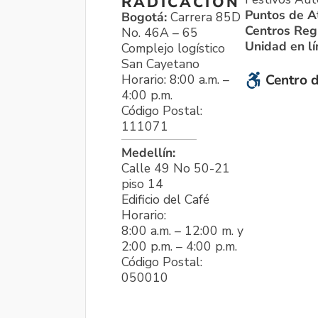
RADICACIÓN
Puntos de A
Bogotá:
Carrera 85D
Centros Reg
No. 46A – 65
Unidad en l
Complejo logístico
San Cayetano
Horario: 8:00 a.m. –
Centro d
4:00 p.m.
Código Postal:
111071
Medellín:
Calle 49 No 50-21
piso 14
Edificio del Café
Horario:
8:00 a.m. – 12:00 m. y
2:00 p.m. – 4:00 p.m.
Código Postal:
050010