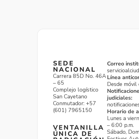
SEDE
Correo instit
NACIONAL
servicioalci
Carrera 85D No. 46A
Línea antico
– 65
Desde móvil o
Complejo logístico
Notificacion
San Cayetano
judiciales:
Conmutador: +57
notificacione
(601) 7965150
Horario de a
Lunes a viern
– 6:00 p.m.
VENTANILLA
Sábado, Dom
ÚNICA DE
Festivos Aut