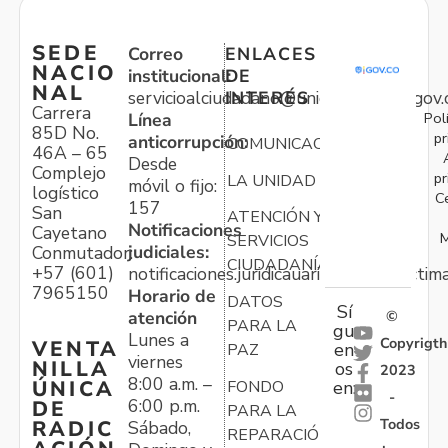
SEDE
Correo
ENLACES
NACIO
institucional:
DE
NAL
servicioalciudadano@unidadvictimas.gov.
INTERÉS
Carrera
Pol
Línea
85D No.
pr
anticorrupción:
COMUNICACIONES
46A – 65
Desde
Complejo
pr
LA UNIDAD
móvil o fijo:
logístico
C
157
San
ATENCIÓN Y
Notificaciones
Cayetano
M
SERVICIOS
judiciales:
Conmutador:
CIUDADANÍA
+57 (601)
notificaciones.juridicauariv@unidadvictim
7965150
Horario de
DATOS
Sí
atención
©
PARA LA
gu
Lunes a
Copyrigth
VENTA
en
PAZ
viernes
NILLA
os
2023
8:00 a.m. –
ÚNICA
FONDO
en:
-
6:00 p.m.
DE
PARA LA
Todos
RADIC
Sábado,
REPARACIÓN