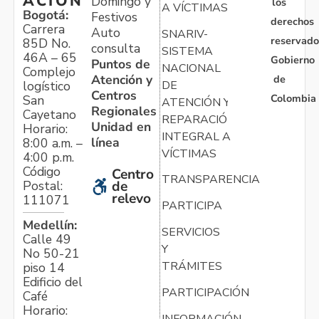
ACIÓN
Domingo y
los
A VÍCTIMAS
Bogotá:
Festivos
derechos
Carrera
Auto
SNARIV-
reservado
85D No.
consulta
SISTEMA
46A – 65
Gobierno
Puntos de
NACIONAL
Complejo
Atención y
de
logístico
DE
Centros
Colombia
San
ATENCIÓN Y
Regionales
Cayetano
REPARACIÓN
Unidad en
Horario:
INTEGRAL A
línea
8:00 a.m. –
VÍCTIMAS
4:00 p.m.
Código
Centro
TRANSPARENCIA
Postal:
de
relevo
111071
PARTICIPA
Medellín:
SERVICIOS
Calle 49
Y
No 50-21
TRÁMITES
piso 14
Edificio del
PARTICIPACIÓN
Café
Horario:
INFORMACIÓN