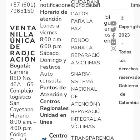
CIUDADANÍA
+57 (601)
notificaciones.juridicauariv@unidadvictim
7965150
Horario de
DATOS
Sí
atención
©
PARA LA
gu
Lunes a
Copyrigth
VENTA
en
PAZ
viernes
NILLA
os
2023
8:00 a.m. –
ÚNICA
FONDO
en:
-
6:00 p.m.
DE
PARA LA
Todos
RADIC
Sábado,
REPARACIÓN
ACIÓN
Domingo y
los
A VÍCTIMAS
Bogotá:
Festivos
derechos
Carrera
Auto
SNARIV-
reservado
85D No.
consulta
SISTEMA
46A – 65
Gobierno
Puntos de
NACIONAL
Complejo
Atención y
de
logístico
DE
Centros
Colombia
San
ATENCIÓN Y
Regionales
Cayetano
REPARACIÓN
Unidad en
Horario:
INTEGRAL A
línea
8:00 a.m. –
VÍCTIMAS
4:00 p.m.
Código
Centro
TRANSPARENCIA