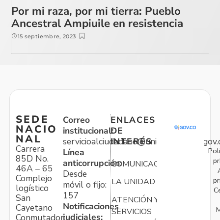
Por mi raza, por mi tierra: Pueblo
Ancestral Ampiuile en resistencia
15 septiembre, 2023
SEDE
Correo
ENLACES
NACIO
institucional:
DE
NAL
servicioalciudadano@unidadvictimas.gov.
INTERÉS
Carrera
Pol
Línea
85D No.
pr
anticorrupción:
COMUNICACIONES
46A – 65
Desde
Complejo
pr
LA UNIDAD
móvil o fijo:
logístico
C
157
San
ATENCIÓN Y
Notificaciones
Cayetano
M
SERVICIOS
judiciales:
Conmutador: