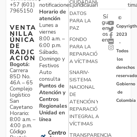
CIUDADANÍA
+57 (601)
notificaciones.juridicauariv@unidadvictim
7965150
Horario de
DATOS
Sí
atención
©
PARA LA
gu
Lunes a
Copyrigth
VENTA
en
PAZ
viernes
NILLA
os
2023
8:00 a.m. –
ÚNICA
FONDO
en:
-
6:00 p.m.
DE
PARA LA
Todos
RADIC
Sábado,
REPARACIÓN
ACIÓN
Domingo y
los
A VÍCTIMAS
Bogotá:
Festivos
derechos
Carrera
Auto
SNARIV-
reservado
85D No.
consulta
SISTEMA
46A – 65
Gobierno
Puntos de
NACIONAL
Complejo
Atención y
de
logístico
DE
Centros
Colombia
San
ATENCIÓN Y
Regionales
Cayetano
REPARACIÓN
Unidad en
Horario:
INTEGRAL A
línea
8:00 a.m. –
VÍCTIMAS
4:00 p.m.
Código
Centro
TRANSPARENCIA