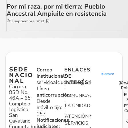
Por mi raza, por mi tierra: Pueblo
Ancestral Ampiuile en resistencia
15 septiembre, 2023
SEDE
Correo
ENLACES
NACIO
institucional:
DE
NAL
servicioalciudadano@unidadvictimas.gov.
INTERÉS
Carrera
Pol
Línea
85D No.
pr
anticorrupción:
COMUNICACIONES
46A – 65
Desde
Complejo
pr
LA UNIDAD
móvil o fijo:
logístico
C
157
San
ATENCIÓN Y
Notificaciones
Cayetano
M
SERVICIOS
judiciales:
Conmutador: