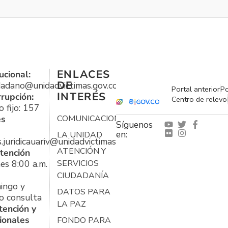
ENLACES
ucional:
DE
udadano@unidadvictimas.gov.co
Portal anterior
Po
INTERÉS
rrupción:
Centro de relevo
 fijo: 157
es
COMUNICACIONES
Síguenos
en:
LA UNIDAD
s.juridicauariv@unidadvictimas.gov.co
ATENCIÓN Y
tención
es 8:00 a.m.
SERVICIOS
CIUDADANÍA
ingo y
DATOS PARA
o consulta
LA PAZ
tención y
ionales
FONDO PARA