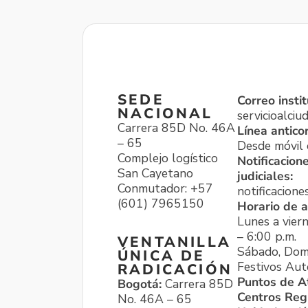
SEDE
Correo instit
NACIONAL
servicioalci
Carrera 85D No. 46A
Línea antico
– 65
Desde móvil o
Complejo logístico
Notificacion
San Cayetano
judiciales:
Conmutador: +57
notificacione
(601) 7965150
Horario de a
Lunes a viern
– 6:00 p.m.
VENTANILLA
Sábado, Dom
ÚNICA DE
Festivos Aut
RADICACIÓN
Puntos de A
Bogotá:
Carrera 85D
Centros Reg
No. 46A – 65