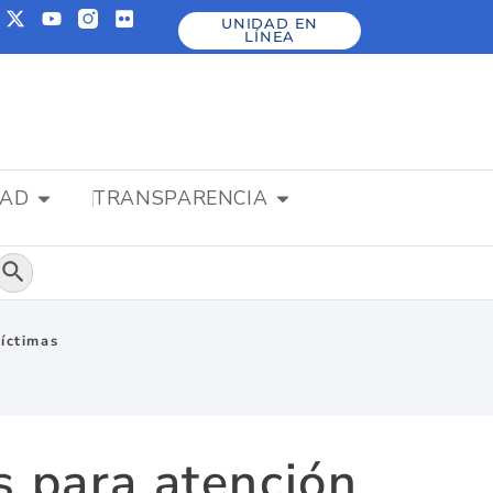
UNIDAD EN
LÍNEA
DAD
TRANSPARENCIA
Botón de búsqueda
víctimas
s para atención