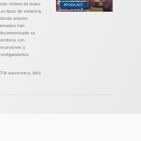
sido víctima de todos
#PODCAST
los tipos de violencia,
donde actores
armados han
desarmonizado su
territorio con
incursiones y
hostigamientos.
15 septiembre, 2023