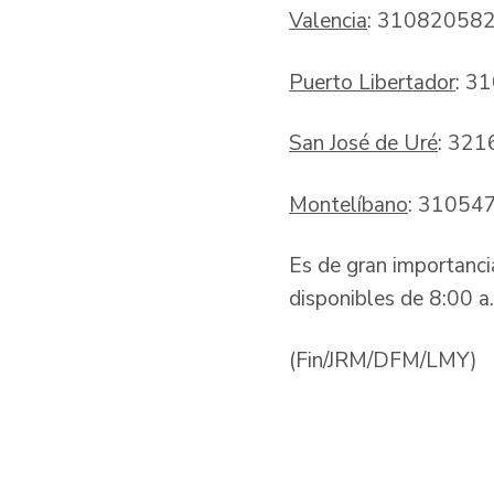
Valencia
: 31082058
Puerto Libertador
: 3
San José de Uré
: 32
Montelíbano
: 31054
Es de gran importancia
disponibles de 8:00 a
(Fin/JRM/DFM/LMY)