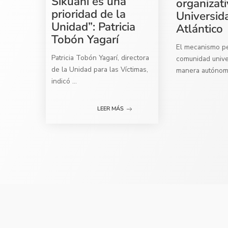
Sikuani es una
organizati
prioridad de la
Universid
Unidad”: Patricia
Atlántico
Tobón Yagarí
El mecanismo per
Patricia Tobón Yagarí, directora
comunidad univer
de la Unidad para las Víctimas,
manera autóno
indicó
...
LEER MÁS