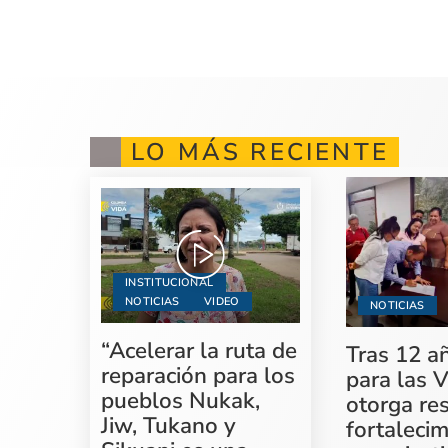
LO MÁS RECIENTE
INSTITUCIONAL
NOTICIAS
VIDEO
NOTICIAS
“Acelerar la ruta de
Tras 12 a
reparación para los
para las V
pueblos Nukak,
otorga re
Jiw, Tukano y
fortaleci