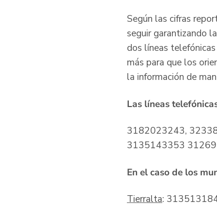
Según las cifras report
seguir garantizando l
dos líneas telefónicas
más para que los orie
la información de mane
Las líneas telefónica
3182023243, 32338
3135143353 31269
En el caso de los mun
Tierralta
: 31351318