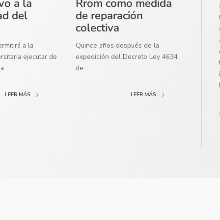
vo a la
Rrom como medida
ad del
de reparación
colectiva
mitirá a la
Quince años después de la
sitaria ejecutar de
expedición del Decreto Ley 4634
ma
...
de
...
LEER MÁS
LEER MÁS