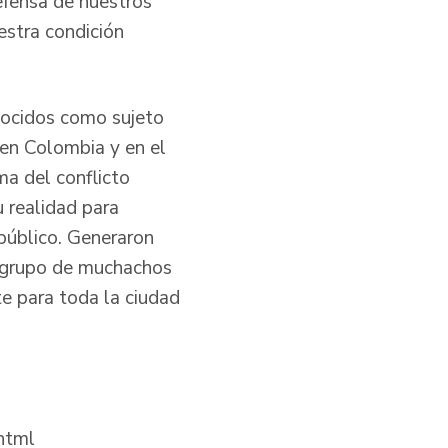
efensa de nuestros
estra condición
nocidos como sujeto
 en Colombia y en el
a del conflicto
 realidad para
 público. Generaron
e grupo de muchachos
te para toda la ciudad
html