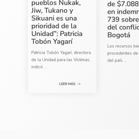
pueblos Nukak,
de $7.088
Jiw, Tukano y
en indemn
Sikuani es una
739 sobre
prioridad de la
del confli
Unidad”: Patricia
Bogotá
Tobón Yagarí
Los recursos ben
Patricia Tobón Yagarí, directora
procedentes de 
de la Unidad para las Víctimas,
del país
...
indicó
...
LEER MÁS