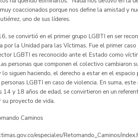
os ha querido eliminarlos: “Nada nos detuvo en la d
muy coaccionados porque nos define la amistad y nu
utiérrez, uno de sus líderes.
6, se convirtió en el primer grupo LGBTI en ser reco
a por la Unidad para las Víctimas. Fue el primer caso
ctor LGBTI es reconocido ante el Estado como víctim
las personas que componen el colectivo cambiaron su
 lo siguen haciendo, el derecho a estar en el espacio
a personas LGBTI en caso de violencia. En suma, est
s 14 y 18 años de edad, se convirtieron en un referen
r su proyecto de vida.
etomando Caminos
ctimas.gov.co/especiales/Retomando_Caminos/index.