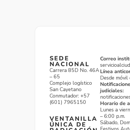
SEDE
Correo instit
NACIONAL
servicioalci
Carrera 85D No. 46A
Línea antico
– 65
Desde móvil o
Complejo logístico
Notificacion
San Cayetano
judiciales:
Conmutador: +57
notificacione
(601) 7965150
Horario de a
Lunes a viern
– 6:00 p.m.
VENTANILLA
Sábado, Dom
ÚNICA DE
Festivos Aut