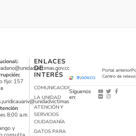
ENLACES
ucional:
DE
udadano@unidadvictimas.gov.co
Portal anterior
Po
INTERÉS
rrupción:
Centro de relevo
 fijo: 157
es
COMUNICACIONES
Síguenos
en:
LA UNIDAD
s.juridicauariv@unidadvictimas.gov.co
ATENCIÓN Y
tención
es 8:00 a.m.
SERVICIOS
CIUDADANÍA
ingo y
DATOS PARA
o consulta