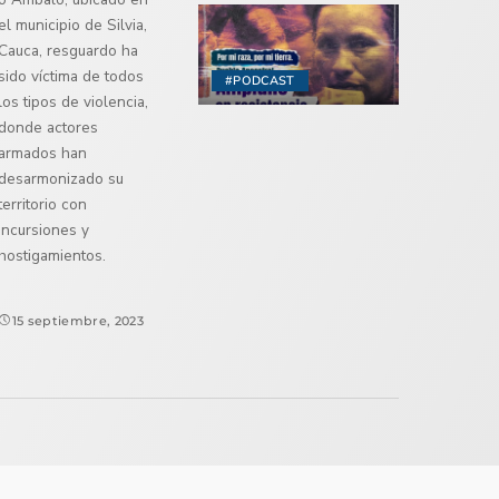
el municipio de Silvia,
Cauca, resguardo ha
sido víctima de todos
#PODCAST
los tipos de violencia,
donde actores
armados han
desarmonizado su
territorio con
incursiones y
hostigamientos.
15 septiembre, 2023