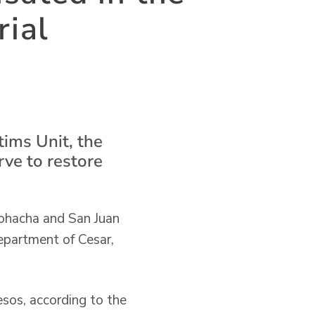
rial
tims Unit, the
ve to restore
iohacha and San Juan
epartment of Cesar,
esos, according to the