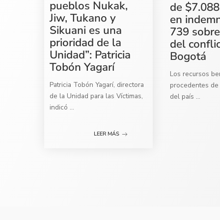
pueblos Nukak,
de $7.088
Jiw, Tukano y
en indemn
Sikuani es una
739 sobre
prioridad de la
del confli
Unidad”: Patricia
Bogotá
Tobón Yagarí
Los recursos ben
Patricia Tobón Yagarí, directora
procedentes de 
de la Unidad para las Víctimas,
del país
...
indicó
...
LEER MÁS