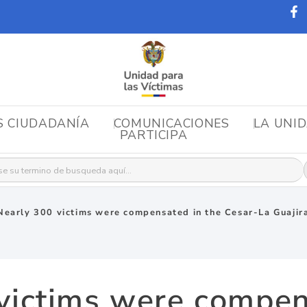
S CIUDADANÍA
COMUNICACIONES
LA UNI
PARTICIPA
r:
Nearly 300 victims were compensated in the Cesar-La Guajira 
victims were compen