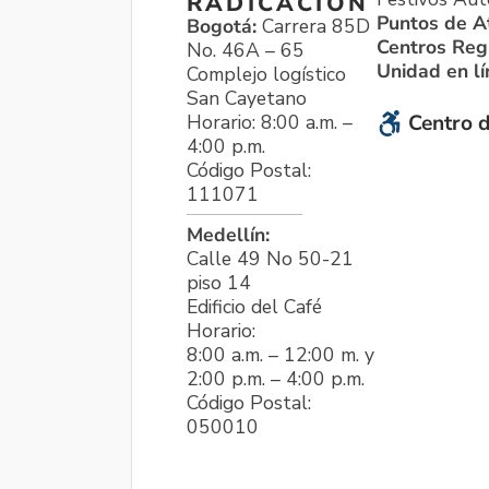
RADICACIÓN
Puntos de A
Bogotá:
Carrera 85D
Centros Reg
No. 46A – 65
Unidad en l
Complejo logístico
San Cayetano
Horario: 8:00 a.m. –
Centro d
4:00 p.m.
Código Postal:
111071
Medellín:
Calle 49 No 50-21
piso 14
Edificio del Café
Horario:
8:00 a.m. – 12:00 m. y
2:00 p.m. – 4:00 p.m.
Código Postal:
050010