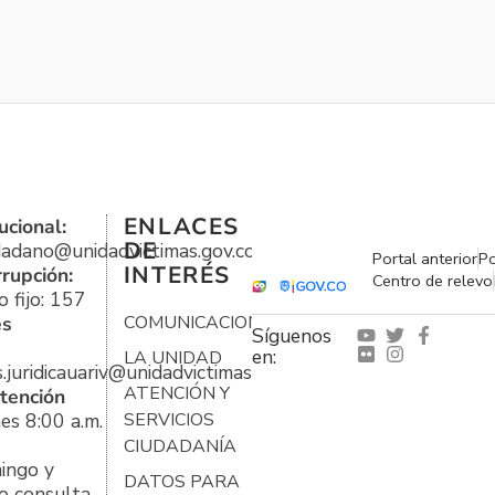
ENLACES
ucional:
DE
udadano@unidadvictimas.gov.co
Portal anterior
Po
INTERÉS
rrupción:
Centro de relevo
 fijo: 157
es
COMUNICACIONES
Síguenos
en:
LA UNIDAD
s.juridicauariv@unidadvictimas.gov.co
ATENCIÓN Y
tención
es 8:00 a.m.
SERVICIOS
CIUDADANÍA
ingo y
DATOS PARA
o consulta