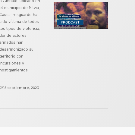
o Ambaló, ubicado en
el municipio de Silvia,
Cauca, resguardo ha
sido víctima de todos
#PODCAST
los tipos de violencia,
donde actores
armados han
desarmonizado su
territorio con
incursiones y
hostigamientos.
15 septiembre, 2023