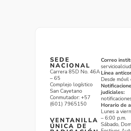
SEDE
Correo instit
NACIONAL
servicioalci
Carrera 85D No. 46A
Línea antico
– 65
Desde móvil o
Complejo logístico
Notificacion
San Cayetano
judiciales:
Conmutador: +57
notificacione
(601) 7965150
Horario de a
Lunes a viern
– 6:00 p.m.
VENTANILLA
Sábado, Dom
ÚNICA DE
Festivos Aut