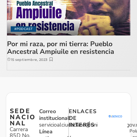
#PODCAST
Por mi raza, por mi tierra: Pueblo
Ancestral Ampiuile en resistencia
15 septiembre, 2023
SEDE
Correo
ENLACES
NACIO
institucional:
DE
NAL
servicioalciudadano@unidadvictimas.gov.
INTERÉS
Carrera
Pol
Línea
85D No.
pr