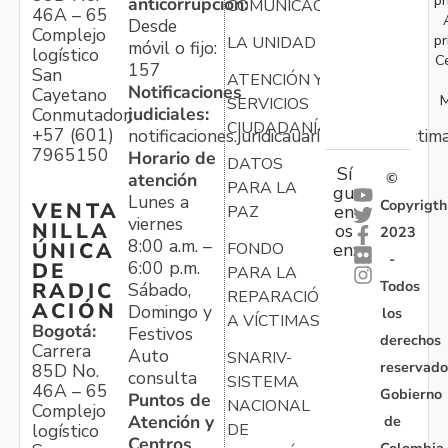
anticorrupción:
COMUNICACIONES
46A – 65
Desde
Complejo
pr
LA UNIDAD
móvil o fijo:
logístico
C
157
San
ATENCIÓN Y
Notificaciones
Cayetano
M
SERVICIOS
judiciales:
Conmutador:
CIUDADANÍA
+57 (601)
notificaciones.juridicauariv@unidadvictim
7965150
Horario de
DATOS
Sí
atención
©
PARA LA
gu
Lunes a
Copyrigth
VENTA
en
PAZ
viernes
NILLA
os
2023
8:00 a.m. –
ÚNICA
FONDO
en:
-
6:00 p.m.
DE
PARA LA
Todos
RADIC
Sábado,
REPARACIÓN
ACIÓN
Domingo y
los
A VÍCTIMAS
Bogotá:
Festivos
derechos
Carrera
Auto
SNARIV-
reservado
85D No.
consulta
SISTEMA
46A – 65
Gobierno
Puntos de
NACIONAL
Complejo
Atención y
de
logístico
DE
Centros