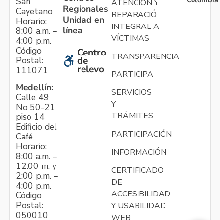
Colombia
San
ATENCIÓN Y
Regionales
Cayetano
REPARACIÓN
Unidad en
Horario:
INTEGRAL A
línea
8:00 a.m. –
VÍCTIMAS
4:00 p.m.
Código
Centro
TRANSPARENCIA
Postal:
de
relevo
111071
PARTICIPA
Medellín:
SERVICIOS
Calle 49
Y
No 50-21
TRÁMITES
piso 14
Edificio del
PARTICIPACIÓN
Café
Horario:
INFORMACIÓN
8:00 a.m. –
12:00 m. y
CERTIFICADO
2:00 p.m. –
DE
4:00 p.m.
ACCESIBILIDAD
Código
Postal:
Y USABILIDAD
050010
WEB