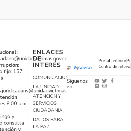
ENLACES
ucional:
DE
udadano@unidadvictimas.gov.co
Portal anterior
Po
INTERÉS
rrupción:
Centro de relevo
 fijo: 157
es
COMUNICACIONES
Síguenos
en:
LA UNIDAD
s.juridicauariv@unidadvictimas.gov.co
ATENCIÓN Y
tención
es 8:00 a.m.
SERVICIOS
CIUDADANÍA
ingo y
DATOS PARA
o consulta
LA PAZ
tención y