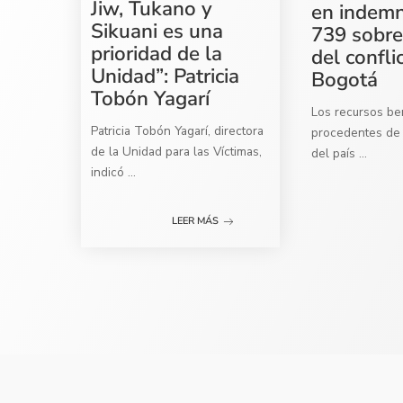
Jiw, Tukano y
en indemn
Sikuani es una
739 sobre
prioridad de la
del confli
Unidad”: Patricia
Bogotá
Tobón Yagarí
Los recursos ben
Patricia Tobón Yagarí, directora
procedentes de 
de la Unidad para las Víctimas,
del país
...
indicó
...
LEER MÁS