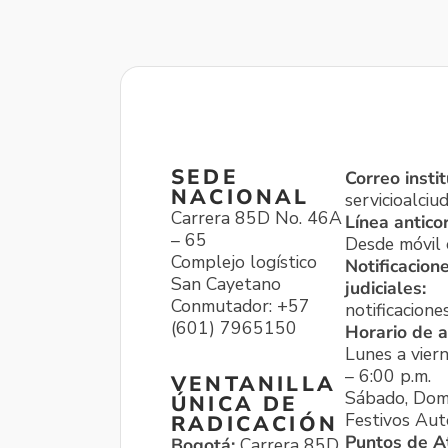
SEDE
Correo instit
NACIONAL
servicioalci
Carrera 85D No. 46A
Línea antico
– 65
Desde móvil o
Complejo logístico
Notificacion
San Cayetano
judiciales:
Conmutador: +57
notificacione
(601) 7965150
Horario de a
Lunes a viern
– 6:00 p.m.
VENTANILLA
Sábado, Dom
ÚNICA DE
Festivos Aut
RADICACIÓN
Puntos de A
Bogotá:
Carrera 85D