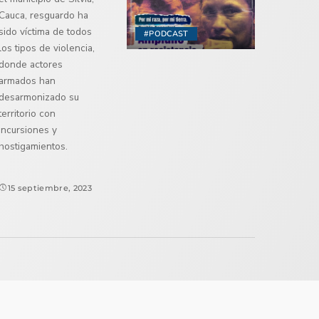
Cauca, resguardo ha
sido víctima de todos
#PODCAST
los tipos de violencia,
donde actores
armados han
desarmonizado su
territorio con
incursiones y
hostigamientos.
15 septiembre, 2023