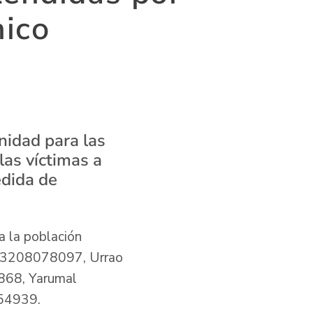
nico
nidad para las
las víctimas a
edida de
 a la población
o 3208078097, Urrao
68, Yarumal
54939.