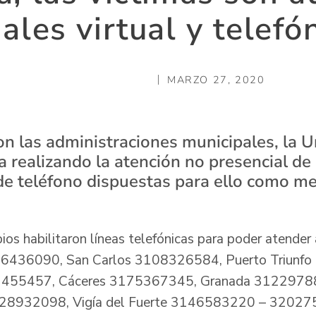
ales virtual y telefó
MARZO 27, 2020
on las administraciones municipales, la U
 realizando la atención no presencial de 
 de teléfono dispuestas para ello como m
ios habilitaron líneas telefónicas para poder atender
16436090, San Carlos 3108326584, Puerto Triunf
55457, Cáceres 3175367345, Granada 31229788
128932098, Vigía del Fuerte 3146583220 – 32027