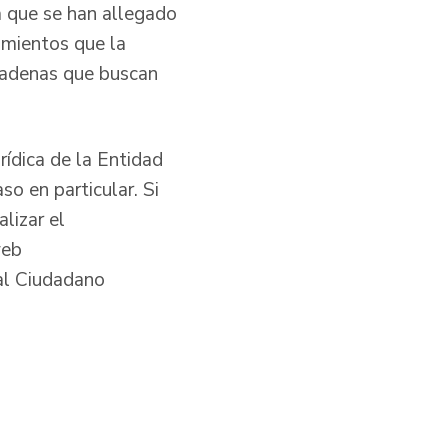
a que se han allegado
imientos que la
cadenas que buscan
rídica de la Entidad
so en particular. Si
lizar el
web
al Ciudadano