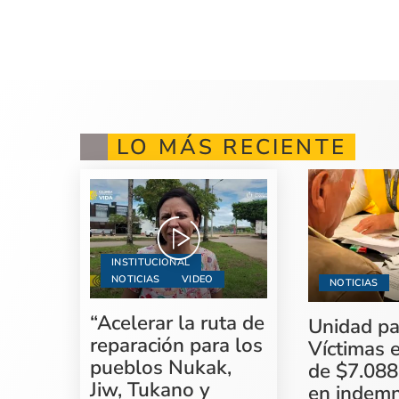
LO MÁS RECIENTE
INSTITUCIONAL
NOTICIAS
VIDEO
NOTICIAS
“Acelerar la ruta de
Unidad pa
reparación para los
Víctimas 
pueblos Nukak,
de $7.088
Jiw, Tukano y
en indemn