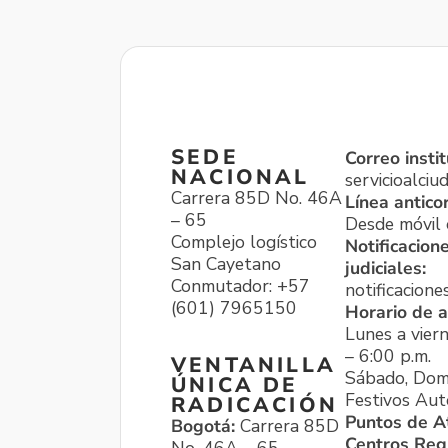
SEDE
Correo instit
NACIONAL
servicioalci
Carrera 85D No. 46A
Línea antico
– 65
Desde móvil o
Complejo logístico
Notificacion
San Cayetano
judiciales:
Conmutador: +57
notificacione
(601) 7965150
Horario de a
Lunes a viern
– 6:00 p.m.
VENTANILLA
Sábado, Dom
ÚNICA DE
Festivos Aut
RADICACIÓN
Puntos de A
Bogotá:
Carrera 85D
Centros Reg
No. 46A – 65