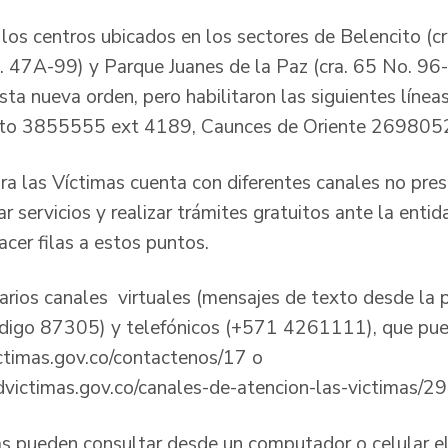
 los centros ubicados en los sectores de Belencito (c
. 47A-99) y Parque Juanes de la Paz (cra. 65 No. 9
sta nueva orden, pero habilitaron las siguientes línea
ito 3855555 ext 4189, Caunces de Oriente 2698052
a las Víctimas cuenta con diferentes canales no prese
ar servicios y realizar trámites gratuitos ante la enti
acer filas a estos puntos.
rios canales virtuales (mensajes de texto desde la 
código 87305) y telefónicos (+571 4261111), que pue
ctimas.gov.co/contactenos/17 o
victimas.gov.co/canales-de-atencion-las-victimas/29
as pueden consultar desde un computador o celular el