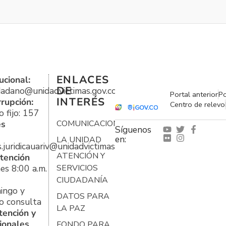
ENLACES
ucional:
DE
udadano@unidadvictimas.gov.co
Portal anterior
Po
INTERÉS
rrupción:
Centro de relevo
 fijo: 157
es
COMUNICACIONES
Síguenos
en:
LA UNIDAD
s.juridicauariv@unidadvictimas.gov.co
ATENCIÓN Y
tención
es 8:00 a.m.
SERVICIOS
CIUDADANÍA
ingo y
DATOS PARA
o consulta
LA PAZ
tención y
ionales
FONDO PARA