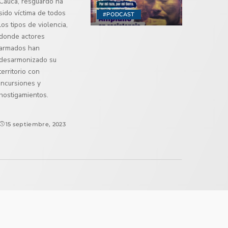
Cauca, resguardo ha
sido víctima de todos
#PODCAST
los tipos de violencia,
donde actores
armados han
desarmonizado su
territorio con
incursiones y
hostigamientos.
15 septiembre, 2023