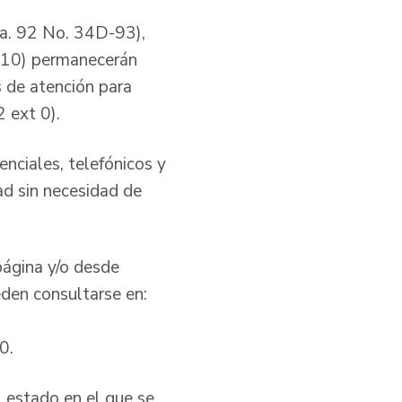
ra. 92 No. 34D-93),
6-10) permanecerán
s de atención para
 ext 0).
nciales, telefónicos y
dad sin necesidad de
página y/o desde
den consultarse en:
0.
 estado en el que se