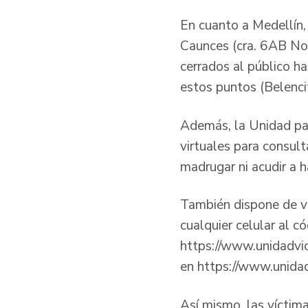
En cuanto a Medellín,
Caunces (cra. 6AB No
cerrados al público ha
estos puntos (Belenc
Además, la Unidad par
virtuales para consult
madrugar ni acudir a h
También dispone de va
cualquier celular al 
https://www.unidadvi
en https://www.unidad
Así mismo, las víctim