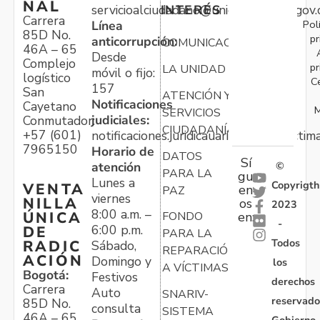
NAL
servicioalciudadano@unidadvictimas.gov.
INTERÉS
Carrera
Pol
Línea
85D No.
pr
anticorrupción:
COMUNICACIONES
46A – 65
Desde
Complejo
pr
LA UNIDAD
móvil o fijo:
logístico
C
157
San
ATENCIÓN Y
Notificaciones
Cayetano
M
SERVICIOS
judiciales:
Conmutador:
CIUDADANÍA
+57 (601)
notificaciones.juridicauariv@unidadvictim
7965150
Horario de
DATOS
Sí
atención
©
PARA LA
gu
Lunes a
Copyrigth
VENTA
en
PAZ
viernes
NILLA
os
2023
8:00 a.m. –
ÚNICA
FONDO
en:
-
6:00 p.m.
DE
PARA LA
Todos
RADIC
Sábado,
REPARACIÓN
ACIÓN
Domingo y
los
A VÍCTIMAS
Bogotá:
Festivos
derechos
Carrera
Auto
SNARIV-
reservado
85D No.
consulta
SISTEMA
46A – 65