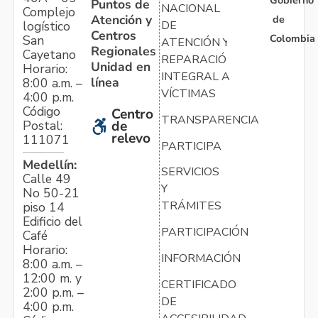
Gobierno
Puntos de
NACIONAL
Complejo
Atención y
de
logístico
DE
Centros
Colombia
San
ATENCIÓN Y
Regionales
Cayetano
REPARACIÓN
Unidad en
Horario:
INTEGRAL A
línea
8:00 a.m. –
VÍCTIMAS
4:00 p.m.
Código
Centro
TRANSPARENCIA
Postal:
de
relevo
111071
PARTICIPA
Medellín:
SERVICIOS
Calle 49
Y
No 50-21
TRÁMITES
piso 14
Edificio del
PARTICIPACIÓN
Café
Horario:
INFORMACIÓN
8:00 a.m. –
12:00 m. y
CERTIFICADO
2:00 p.m. –
DE
4:00 p.m.