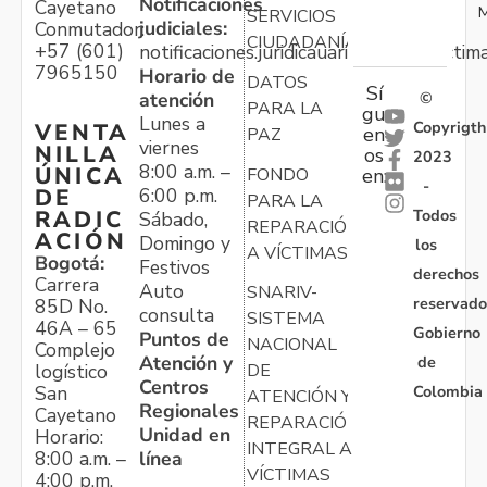
Notificaciones
Cayetano
M
SERVICIOS
judiciales:
Conmutador:
CIUDADANÍA
+57 (601)
notificaciones.juridicauariv@unidadvictim
7965150
Horario de
DATOS
Sí
atención
©
PARA LA
gu
Lunes a
Copyrigth
VENTA
en
PAZ
viernes
NILLA
os
2023
8:00 a.m. –
ÚNICA
FONDO
en:
-
6:00 p.m.
DE
PARA LA
Todos
RADIC
Sábado,
REPARACIÓN
ACIÓN
Domingo y
los
A VÍCTIMAS
Bogotá:
Festivos
derechos
Carrera
Auto
SNARIV-
reservado
85D No.
consulta
SISTEMA
46A – 65
Gobierno
Puntos de
NACIONAL
Complejo
Atención y
de
logístico
DE
Centros
Colombia
San
ATENCIÓN Y
Regionales
Cayetano
REPARACIÓN
Unidad en
Horario:
INTEGRAL A
línea
8:00 a.m. –
VÍCTIMAS
4:00 p.m.