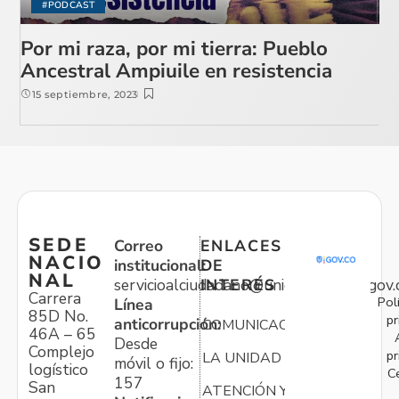
#PODCAST
Por mi raza, por mi tierra: Pueblo
Ancestral Ampiuile en resistencia
15 septiembre, 2023
SEDE
Correo
ENLACES
NACIO
institucional:
DE
NAL
servicioalciudadano@unidadvictimas.gov.
INTERÉS
Carrera
Pol
Línea
85D No.
pr
anticorrupción:
COMUNICACIONES
46A – 65
Desde
Complejo
pr
LA UNIDAD
móvil o fijo:
logístico
C
157
San
ATENCIÓN Y