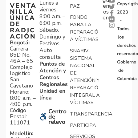
gu
Lunes a
Copyrigth
VENTA
en
PAZ
viernes
NILLA
os
2023
8:00 a.m. –
ÚNICA
FONDO
en:
-
6:00 p.m.
DE
PARA LA
Todos
RADIC
Sábado,
REPARACIÓN
ACIÓN
Domingo y
los
A VÍCTIMAS
Bogotá:
Festivos
derechos
Carrera
Auto
SNARIV-
reservado
85D No.
consulta
SISTEMA
46A – 65
Gobierno
Puntos de
NACIONAL
Complejo
Atención y
de
logístico
DE
Centros
Colombia
San
ATENCIÓN Y
Regionales
Cayetano
REPARACIÓN
Unidad en
Horario:
INTEGRAL A
línea
8:00 a.m. –
VÍCTIMAS
4:00 p.m.
Código
Centro
TRANSPARENCIA
Postal:
de
relevo
111071
PARTICIPA
Medellín:
SERVICIOS