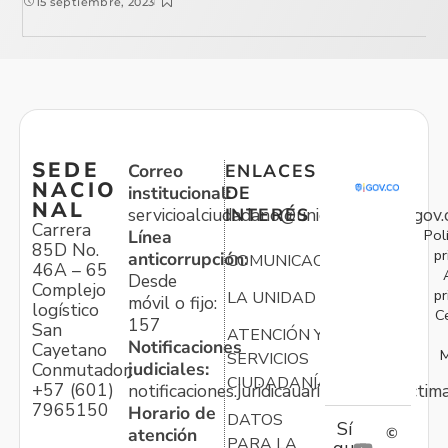
15 septiembre, 2023
SEDE
Correo
ENLACES
NACIO
institucional:
DE
NAL
servicioalciudadano@unidadvictimas.gov.
INTERÉS
Carrera
Pol
Línea
85D No.
pr
anticorrupción:
COMUNICACIONES
46A – 65
Desde
Complejo
pr
LA UNIDAD
móvil o fijo:
logístico
C
157
San
ATENCIÓN Y
Notificaciones
Cayetano
M
SERVICIOS
judiciales:
Conmutador:
CIUDADANÍA
+57 (601)
notificaciones.juridicauariv@unidadvictim
7965150
Horario de
DATOS
Sí
atención
©
PARA LA