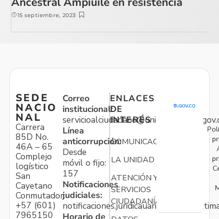
Ancestral Ampiuile en resistencia
15 septiembre, 2023
SEDE
Correo
ENLACES
NACIO
institucional:
DE
NAL
servicioalciudadano@unidadvictimas.gov.
INTERÉS
Carrera
Pol
Línea
85D No.
pr
anticorrupción:
COMUNICACIONES
46A – 65
Desde
Complejo
pr
LA UNIDAD
móvil o fijo:
logístico
C
157
San
ATENCIÓN Y
Notificaciones
Cayetano
M
SERVICIOS
judiciales:
Conmutador:
CIUDADANÍA
+57 (601)
notificaciones.juridicauariv@unidadvictim
7965150
Horario de