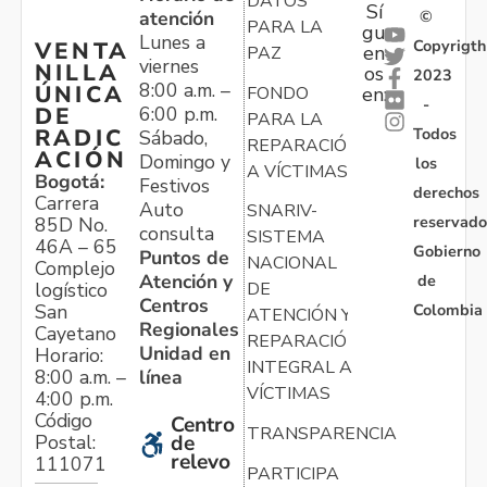
DATOS
Sí
atención
©
PARA LA
gu
Lunes a
Copyrigth
VENTA
en
PAZ
viernes
NILLA
os
2023
8:00 a.m. –
ÚNICA
FONDO
en:
-
6:00 p.m.
DE
PARA LA
Todos
RADIC
Sábado,
REPARACIÓN
ACIÓN
Domingo y
los
A VÍCTIMAS
Bogotá:
Festivos
derechos
Carrera
Auto
SNARIV-
reservado
85D No.
consulta
SISTEMA
46A – 65
Gobierno
Puntos de
NACIONAL
Complejo
Atención y
de
logístico
DE
Centros
Colombia
San
ATENCIÓN Y
Regionales
Cayetano
REPARACIÓN
Unidad en
Horario:
INTEGRAL A
línea
8:00 a.m. –
VÍCTIMAS
4:00 p.m.
Código
Centro
TRANSPARENCIA
Postal:
de
relevo
111071
PARTICIPA