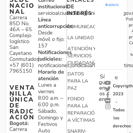
Correo
ENLACES
NACIO
institucional:
DE
NAL
servicioalciudadano@unidadvictimas.gov.
INTERÉS
Carrera
Pol
Línea
85D No.
pr
anticorrupción:
COMUNICACIONES
46A – 65
Desde
Complejo
pr
LA UNIDAD
móvil o fijo:
logístico
C
157
San
ATENCIÓN Y
Notificaciones
Cayetano
M
SERVICIOS
judiciales:
Conmutador:
CIUDADANÍA
+57 (601)
notificaciones.juridicauariv@unidadvictim
7965150
Horario de
DATOS
Sí
atención
©
PARA LA
gu
Lunes a
Copyrigth
VENTA
en
PAZ
viernes
NILLA
os
2023
8:00 a.m. –
ÚNICA
FONDO
en:
-
6:00 p.m.
DE
PARA LA
Todos
RADIC
Sábado,
REPARACIÓN
ACIÓN
Domingo y
los
A VÍCTIMAS
Bogotá:
Festivos
derechos
Carrera
Auto
SNARIV-