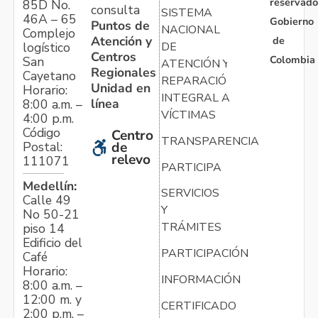
reservado
85D No.
consulta
SISTEMA
46A – 65
Gobierno
Puntos de
NACIONAL
Complejo
Atención y
de
logístico
DE
Centros
Colombia
San
ATENCIÓN Y
Regionales
Cayetano
REPARACIÓN
Unidad en
Horario:
INTEGRAL A
línea
8:00 a.m. –
VÍCTIMAS
4:00 p.m.
Código
Centro
TRANSPARENCIA
Postal:
de
relevo
111071
PARTICIPA
Medellín:
SERVICIOS
Calle 49
Y
No 50-21
TRÁMITES
piso 14
Edificio del
PARTICIPACIÓN
Café
Horario:
INFORMACIÓN
8:00 a.m. –
12:00 m. y
CERTIFICADO
2:00 p.m. –