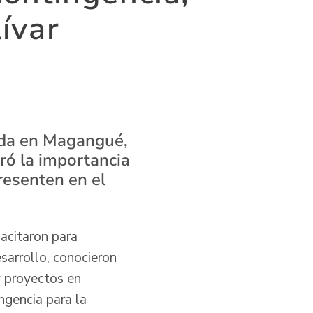
ívar
zada en Magangué,
eró la importancia
resenten en el
acitaron para
esarrollo, conocieron
y proyectos en
ngencia para la