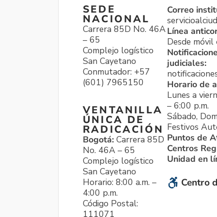
SEDE
Correo instit
NACIONAL
servicioalci
Carrera 85D No. 46A
Línea antico
– 65
Desde móvil o
Complejo logístico
Notificacion
San Cayetano
judiciales:
Conmutador: +57
notificacione
(601) 7965150
Horario de a
Lunes a viern
– 6:00 p.m.
VENTANILLA
Sábado, Dom
ÚNICA DE
Festivos Aut
RADICACIÓN
Puntos de A
Bogotá:
Carrera 85D
Centros Reg
No. 46A – 65
Unidad en l
Complejo logístico
San Cayetano
Horario: 8:00 a.m. –
Centro d
4:00 p.m.
Código Postal:
111071