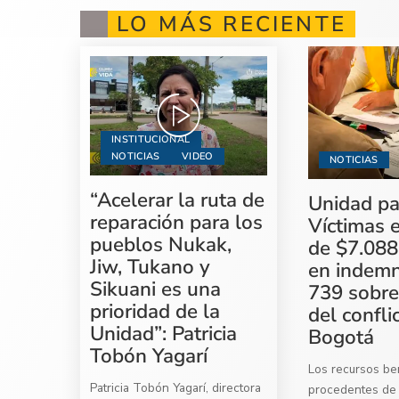
LO MÁS RECIENTE
INSTITUCIONAL
NOTICIAS
VIDEO
NOTICIAS
“Acelerar la ruta de
Unidad pa
reparación para los
Víctimas 
pueblos Nukak,
de $7.088
Jiw, Tukano y
en indemn
Sikuani es una
739 sobre
prioridad de la
del confli
Unidad”: Patricia
Bogotá
Tobón Yagarí
Los recursos ben
Patricia Tobón Yagarí, directora
procedentes de 