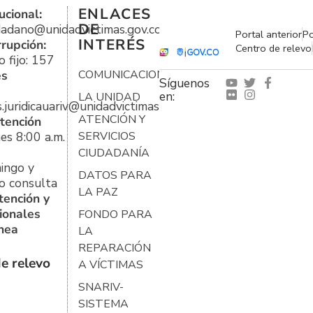
ENLACES
ucional:
DE
udadano@unidadvictimas.gov.co
Portal anterior
Po
INTERÉS
rrupción:
Centro de relevo
 fijo: 157
es
COMUNICACIONES
Síguenos
en:
LA UNIDAD
s.juridicauariv@unidadvictimas.gov.co
ATENCIÓN Y
tención
es 8:00 a.m.
SERVICIOS
CIUDADANÍA
ingo y
DATOS PARA
o consulta
LA PAZ
tención y
ionales
FONDO PARA
ínea
LA
REPARACIÓN
e relevo
A VÍCTIMAS
SNARIV-
SISTEMA