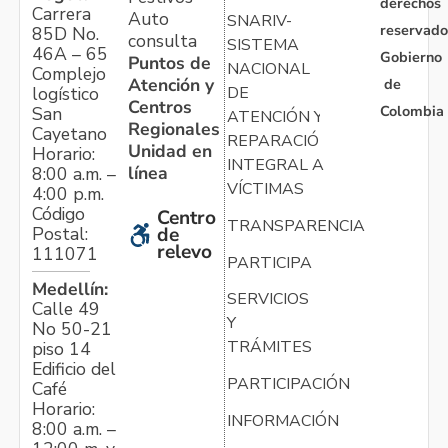
derechos
Carrera
Auto
SNARIV-
reservado
85D No.
consulta
SISTEMA
46A – 65
Gobierno
Puntos de
NACIONAL
Complejo
Atención y
de
logístico
DE
Centros
Colombia
San
ATENCIÓN Y
Regionales
Cayetano
REPARACIÓN
Unidad en
Horario:
INTEGRAL A
línea
8:00 a.m. –
VÍCTIMAS
4:00 p.m.
Código
Centro
TRANSPARENCIA
Postal:
de
relevo
111071
PARTICIPA
Medellín:
SERVICIOS
Calle 49
Y
No 50-21
TRÁMITES
piso 14
Edificio del
PARTICIPACIÓN
Café
Horario:
INFORMACIÓN
8:00 a.m. –