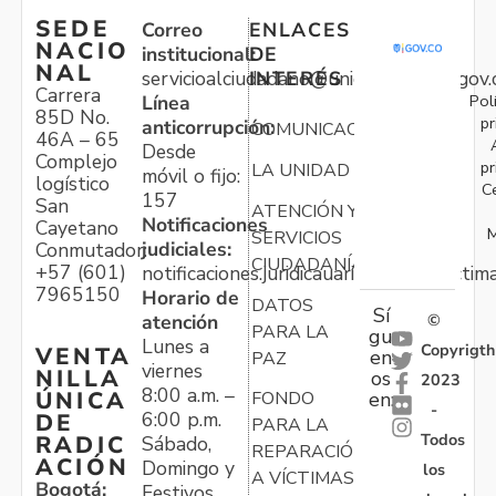
SEDE
Correo
ENLACES
NACIO
institucional:
DE
NAL
servicioalciudadano@unidadvictimas.gov.
INTERÉS
Carrera
Pol
Línea
85D No.
pr
anticorrupción:
COMUNICACIONES
46A – 65
Desde
Complejo
pr
LA UNIDAD
móvil o fijo:
logístico
C
157
San
ATENCIÓN Y
Notificaciones
Cayetano
M
SERVICIOS
judiciales:
Conmutador:
CIUDADANÍA
+57 (601)
notificaciones.juridicauariv@unidadvictim
7965150
Horario de
DATOS
Sí
atención
©
PARA LA
gu
Lunes a
Copyrigth
VENTA
en
PAZ
viernes
NILLA
os
2023
8:00 a.m. –
ÚNICA
FONDO
en:
-
6:00 p.m.
DE
PARA LA
Todos
RADIC
Sábado,
REPARACIÓN
ACIÓN
Domingo y
los
A VÍCTIMAS
Bogotá:
Festivos