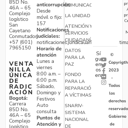
85D No.
pr
anticorrupción:
COMUNICACIONES
46A – 65
Desde
Complejo
pr
LA UNIDAD
móvil o fijo:
logístico
C
157
San
ATENCIÓN Y
Notificaciones
Cayetano
M
SERVICIOS
judiciales:
Conmutador:
CIUDADANÍA
+57 (601)
notificaciones.juridicauariv@unidadvictim
7965150
Horario de
DATOS
Sí
atención
©
PARA LA
gu
Lunes a
Copyrigth
VENTA
en
PAZ
viernes
NILLA
os
2023
8:00 a.m. –
ÚNICA
FONDO
en:
-
6:00 p.m.
DE
PARA LA
Todos
RADIC
Sábado,
REPARACIÓN
ACIÓN
Domingo y
los
A VÍCTIMAS
Bogotá:
Festivos
derechos
Carrera
Auto
SNARIV-
reservado
85D No.
consulta
SISTEMA
46A – 65
Gobierno
Puntos de
NACIONAL
Complejo
Atención y
de
logístico
DE