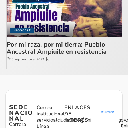
#PODCAST
Por mi raza, por mi tierra: Pueblo
Ancestral Ampiuile en resistencia
15 septiembre, 2023
SEDE
Correo
ENLACES
NACIO
institucional:
DE
NAL
servicioalciudadano@unidadvictimas.gov.
INTERÉS
Carrera
Pol
Línea