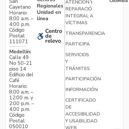
Colombia
San
ATENCIÓN Y
Regionales
Cayetano
REPARACIÓN
Unidad en
Horario:
INTEGRAL A
línea
8:00 a.m. –
VÍCTIMAS
4:00 p.m.
Código
Centro
TRANSPARENCIA
Postal:
de
relevo
111071
PARTICIPA
Medellín:
SERVICIOS
Calle 49
Y
No 50-21
TRÁMITES
piso 14
Edificio del
PARTICIPACIÓN
Café
Horario:
INFORMACIÓN
8:00 a.m. –
12:00 m. y
CERTIFICADO
2:00 p.m. –
DE
4:00 p.m.
ACCESIBILIDAD
Código
Postal:
Y USABILIDAD
050010
WEB