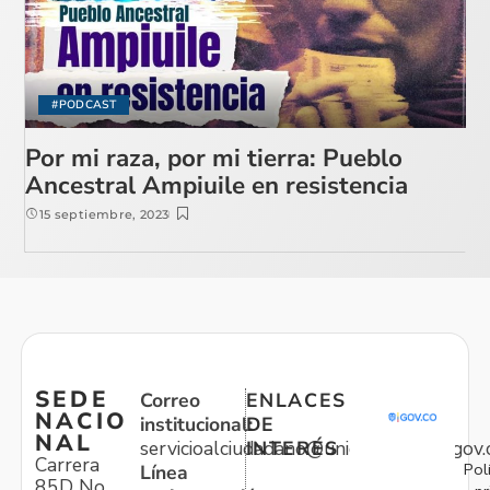
#PODCAST
Por mi raza, por mi tierra: Pueblo
Ancestral Ampiuile en resistencia
15 septiembre, 2023
SEDE
Correo
ENLACES
NACIO
institucional:
DE
NAL
servicioalciudadano@unidadvictimas.gov.
INTERÉS
Carrera
Pol
Línea
85D No.