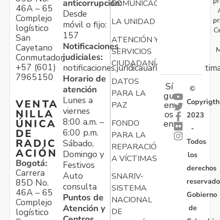
pr
anticorrupción:
COMUNICACIONES
46A – 65
Desde
Complejo
pr
LA UNIDAD
móvil o fijo:
logístico
C
157
San
ATENCIÓN Y
Notificaciones
Cayetano
M
SERVICIOS
judiciales:
Conmutador:
CIUDADANÍA
+57 (601)
notificaciones.juridicauariv@unidadvictim
7965150
Horario de
DATOS
Sí
atención
©
PARA LA
gu
Lunes a
Copyrigth
VENTA
en
PAZ
viernes
NILLA
os
2023
8:00 a.m. –
ÚNICA
FONDO
en:
-
6:00 p.m.
DE
PARA LA
Todos
RADIC
Sábado,
REPARACIÓN
ACIÓN
Domingo y
los
A VÍCTIMAS
Bogotá:
Festivos
derechos
Carrera
Auto
SNARIV-
reservado
85D No.
consulta
SISTEMA
46A – 65
Gobierno
Puntos de
NACIONAL
Complejo
Atención y
de
logístico
DE
Centros