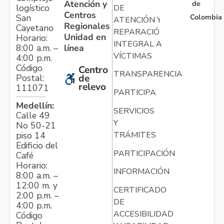
Atención y
de
logístico
DE
Centros
Colombia
San
ATENCIÓN Y
Regionales
Cayetano
REPARACIÓN
Unidad en
Horario:
INTEGRAL A
línea
8:00 a.m. –
VÍCTIMAS
4:00 p.m.
Código
Centro
TRANSPARENCIA
Postal:
de
relevo
111071
PARTICIPA
Medellín:
SERVICIOS
Calle 49
Y
No 50-21
TRÁMITES
piso 14
Edificio del
PARTICIPACIÓN
Café
Horario:
INFORMACIÓN
8:00 a.m. –
12:00 m. y
CERTIFICADO
2:00 p.m. –
DE
4:00 p.m.
ACCESIBILIDAD
Código