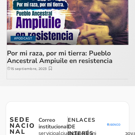
#PODCAST
Por mi raza, por mi tierra: Pueblo
Ancestral Ampiuile en resistencia
15 septiembre, 2023
SEDE
Correo
ENLACES
NACIO
institucional:
DE
NAL
servicioalciudadano@unidadvictimas.gov.
INTERÉS