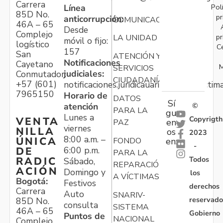
Carrera
Pol
Línea
85D No.
pr
anticorrupción:
COMUNICACIONES
46A – 65
Desde
Complejo
pr
LA UNIDAD
móvil o fijo:
logístico
C
157
San
ATENCIÓN Y
Notificaciones
Cayetano
M
SERVICIOS
judiciales:
Conmutador:
CIUDADANÍA
+57 (601)
notificaciones.juridicauariv@unidadvictim
7965150
Horario de
DATOS
Sí
atención
©
PARA LA
gu
Lunes a
Copyrigth
VENTA
en
PAZ
viernes
NILLA
os
2023
8:00 a.m. –
ÚNICA
FONDO
en:
-
6:00 p.m.
DE
PARA LA
Todos
RADIC
Sábado,
REPARACIÓN
ACIÓN
Domingo y
los
A VÍCTIMAS
Bogotá:
Festivos
derechos
Carrera
Auto
SNARIV-
reservado
85D No.
consulta
SISTEMA
46A – 65
Gobierno
Puntos de
NACIONAL
Complejo