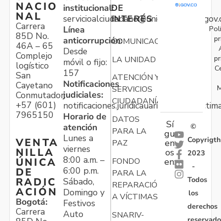
NACIO
institucional:
DE
NAL
servicioalciudadano@unidadvictimas.gov.
INTERÉS
Carrera
Pol
Línea
85D No.
pr
anticorrupción:
COMUNICACIONES
46A – 65
Desde
Complejo
pr
LA UNIDAD
móvil o fijo:
logístico
C
157
San
ATENCIÓN Y
Notificaciones
Cayetano
M
SERVICIOS
judiciales:
Conmutador:
CIUDADANÍA
+57 (601)
notificaciones.juridicauariv@unidadvictim
7965150
Horario de
DATOS
Sí
atención
©
PARA LA
gu
Lunes a
Copyrigth
VENTA
en
PAZ
viernes
NILLA
os
2023
8:00 a.m. –
ÚNICA
FONDO
en:
-
6:00 p.m.
DE
PARA LA
Todos
RADIC
Sábado,
REPARACIÓN
ACIÓN
Domingo y
los
A VÍCTIMAS
Bogotá:
Festivos
derechos
Carrera
Auto
SNARIV-
reservado