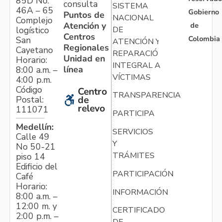
85D No.
consulta
SISTEMA
46A – 65
Gobierno
Puntos de
NACIONAL
Complejo
Atención y
de
logístico
DE
Centros
Colombia
San
ATENCIÓN Y
Regionales
Cayetano
REPARACIÓN
Unidad en
Horario:
INTEGRAL A
línea
8:00 a.m. –
VÍCTIMAS
4:00 p.m.
Código
Centro
TRANSPARENCIA
Postal:
de
relevo
111071
PARTICIPA
Medellín:
SERVICIOS
Calle 49
Y
No 50-21
TRÁMITES
piso 14
Edificio del
PARTICIPACIÓN
Café
Horario:
INFORMACIÓN
8:00 a.m. –
12:00 m. y
CERTIFICADO
2:00 p.m. –