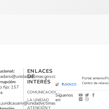
ENLACES
ucional:
DE
udadano@unidadvictimas.gov.co
Portal anterior
Po
INTERÉS
rrupción:
Centro de relevo
 fijo: 157
es
COMUNICACIONES
Síguenos
en:
LA UNIDAD
s.juridicauariv@unidadvictimas.gov.co
ATENCIÓN Y
tención