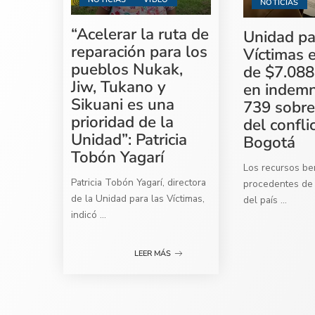
NOTICIAS
“Acelerar la ruta de
Unidad pa
reparación para los
Víctimas 
pueblos Nukak,
de $7.088
Jiw, Tukano y
en indemn
Sikuani es una
739 sobre
prioridad de la
del confli
Unidad”: Patricia
Bogotá
Tobón Yagarí
Los recursos ben
Patricia Tobón Yagarí, directora
procedentes de 
de la Unidad para las Víctimas,
del país
...
indicó
...
LEER MÁS