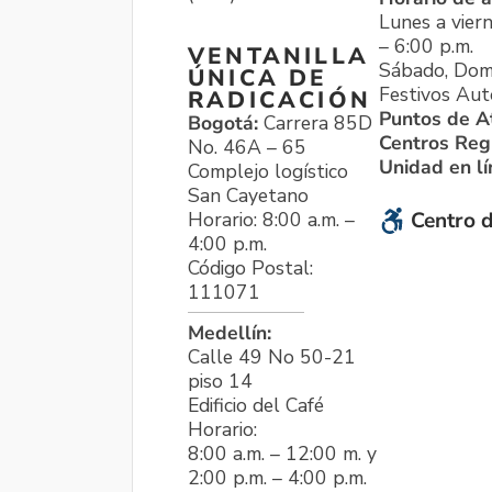
Lunes a viern
– 6:00 p.m.
VENTANILLA
Sábado, Dom
ÚNICA DE
Festivos Aut
RADICACIÓN
Puntos de A
Bogotá:
Carrera 85D
Centros Reg
No. 46A – 65
Unidad en l
Complejo logístico
San Cayetano
Horario: 8:00 a.m. –
Centro d
4:00 p.m.
Código Postal:
111071
Medellín:
Calle 49 No 50-21
piso 14
Edificio del Café
Horario:
8:00 a.m. – 12:00 m. y
2:00 p.m. – 4:00 p.m.