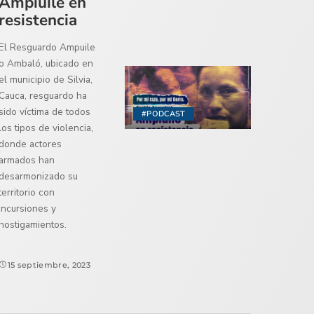
Ampiuile en
resistencia
El Resguardo Ampuile
o Ambaló, ubicado en
el municipio de Silvia,
Cauca, resguardo ha
sido víctima de todos
#PODCAST
los tipos de violencia,
donde actores
armados han
desarmonizado su
territorio con
incursiones y
hostigamientos.
15 septiembre, 2023