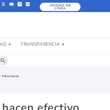
UNIDAD EN
LÍNEA
DAD
TRANSPARENCIA
Botón de búsqueda
 fiduciario
 hacen efectivo