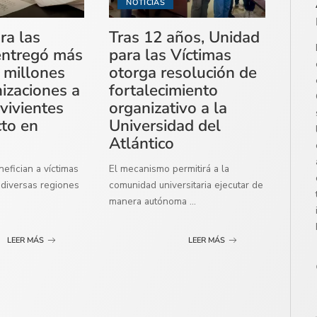
NOTICIAS
ra las
Tras 12 años, Unidad
entregó más
para las Víctimas
 millones
otorga resolución de
izaciones a
fortalecimiento
vivientes
organizativo a la
cto en
Universidad del
Atlántico
efician a víctimas
El mecanismo permitirá a la
diversas regiones
comunidad universitaria ejecutar de
manera autónoma
...
LEER MÁS
LEER MÁS