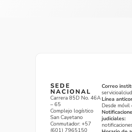
SEDE
Correo instit
NACIONAL
servicioalci
Carrera 85D No. 46A
Línea antico
– 65
Desde móvil o
Complejo logístico
Notificacion
San Cayetano
judiciales:
Conmutador: +57
notificacione
(601) 7965150
Horario de a