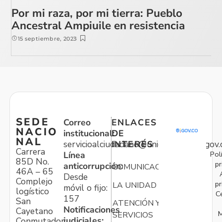
Por mi raza, por mi tierra: Pueblo
Ancestral Ampiuile en resistencia
15 septiembre, 2023
SEDE
Correo
ENLACES
NACIO
institucional:
DE
NAL
servicioalciudadano@unidadvictimas.gov.
INTERÉS
Carrera
Pol
Línea
85D No.
pr
anticorrupción:
COMUNICACIONES
46A – 65
Desde
Complejo
pr
LA UNIDAD
móvil o fijo:
logístico
C
157
San
ATENCIÓN Y
Notificaciones
Cayetano
M
SERVICIOS
judiciales:
Conmutador: