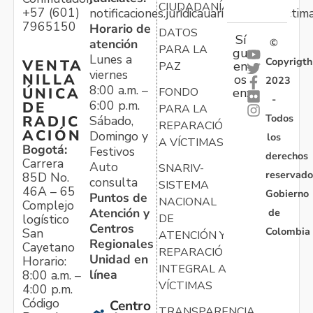
CIUDADANÍA
+57 (601)
notificaciones.juridicauariv@unidadvictim
7965150
Horario de
DATOS
Sí
atención
©
PARA LA
gu
Lunes a
Copyrigth
VENTA
en
PAZ
viernes
NILLA
os
2023
8:00 a.m. –
ÚNICA
FONDO
en:
-
6:00 p.m.
DE
PARA LA
Todos
RADIC
Sábado,
REPARACIÓN
ACIÓN
Domingo y
los
A VÍCTIMAS
Bogotá:
Festivos
derechos
Carrera
Auto
SNARIV-
reservado
85D No.
consulta
SISTEMA
46A – 65
Gobierno
Puntos de
NACIONAL
Complejo
Atención y
de
logístico
DE
Centros
Colombia
San
ATENCIÓN Y
Regionales
Cayetano
REPARACIÓN
Unidad en
Horario:
INTEGRAL A
línea
8:00 a.m. –
VÍCTIMAS
4:00 p.m.
Código
Centro
TRANSPARENCIA