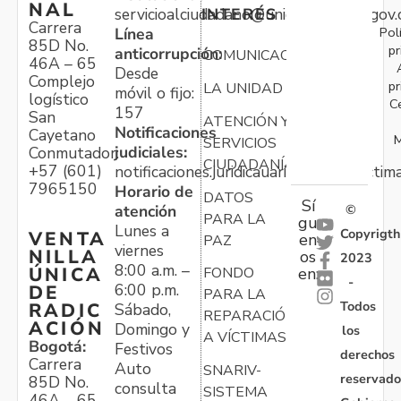
NAL
servicioalciudadano@unidadvictimas.gov.
INTERÉS
Carrera
Pol
Línea
85D No.
pr
anticorrupción:
COMUNICACIONES
46A – 65
Desde
Complejo
pr
LA UNIDAD
móvil o fijo:
logístico
C
157
San
ATENCIÓN Y
Notificaciones
Cayetano
M
SERVICIOS
judiciales:
Conmutador:
CIUDADANÍA
+57 (601)
notificaciones.juridicauariv@unidadvictim
7965150
Horario de
DATOS
Sí
atención
©
PARA LA
gu
Lunes a
Copyrigth
VENTA
en
PAZ
viernes
NILLA
os
2023
8:00 a.m. –
ÚNICA
FONDO
en:
-
6:00 p.m.
DE
PARA LA
Todos
RADIC
Sábado,
REPARACIÓN
ACIÓN
Domingo y
los
A VÍCTIMAS
Bogotá:
Festivos
derechos
Carrera
Auto
SNARIV-
reservado
85D No.
consulta
SISTEMA
46A – 65