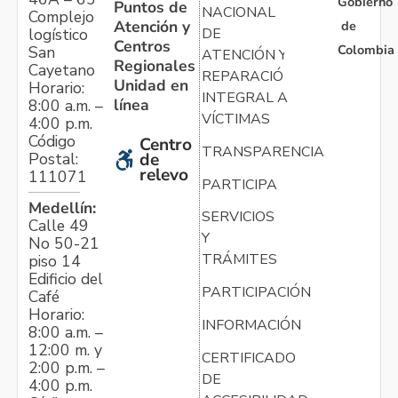
Gobierno
Puntos de
NACIONAL
Complejo
Atención y
de
logístico
DE
Centros
Colombia
San
ATENCIÓN Y
Regionales
Cayetano
REPARACIÓN
Unidad en
Horario:
INTEGRAL A
línea
8:00 a.m. –
VÍCTIMAS
4:00 p.m.
Código
Centro
TRANSPARENCIA
Postal:
de
relevo
111071
PARTICIPA
Medellín:
SERVICIOS
Calle 49
Y
No 50-21
TRÁMITES
piso 14
Edificio del
PARTICIPACIÓN
Café
Horario:
INFORMACIÓN
8:00 a.m. –
12:00 m. y
CERTIFICADO
2:00 p.m. –
DE
4:00 p.m.