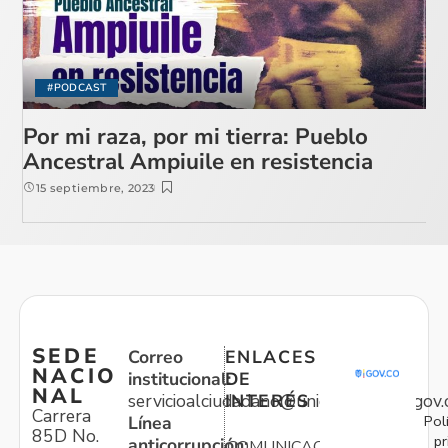
#PODCAST
Por mi raza, por mi tierra: Pueblo
Ancestral Ampiuile en resistencia
15 septiembre, 2023
SEDE
Correo
ENLACES
NACIO
institucional:
DE
NAL
servicioalciudadano@unidadvictimas.gov.
INTERÉS
Carrera
Pol
Línea
85D No.
pr
anticorrupción:
COMUNICACIONES