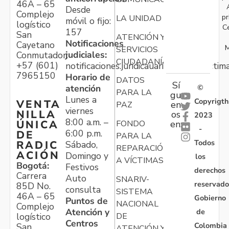
46A – 65
Desde
Complejo
pr
LA UNIDAD
móvil o fijo:
logístico
C
157
San
ATENCIÓN Y
Notificaciones
Cayetano
M
SERVICIOS
judiciales:
Conmutador:
CIUDADANÍA
+57 (601)
notificaciones.juridicauariv@unidadvictim
7965150
Horario de
DATOS
Sí
atención
©
PARA LA
gu
Lunes a
Copyrigth
VENTA
en
PAZ
viernes
NILLA
os
2023
8:00 a.m. –
ÚNICA
FONDO
en:
-
6:00 p.m.
DE
PARA LA
Todos
RADIC
Sábado,
REPARACIÓN
ACIÓN
Domingo y
los
A VÍCTIMAS
Bogotá:
Festivos
derechos
Carrera
Auto
SNARIV-
reservado
85D No.
consulta
SISTEMA
46A – 65
Gobierno
Puntos de
NACIONAL
Complejo
Atención y
de
logístico
DE
Centros
Colombia
San
ATENCIÓN Y