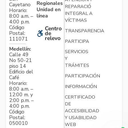
Regionales
Cayetano
REPARACIÓN
Unidad en
Horario:
INTEGRAL A
línea
8:00 a.m. –
VÍCTIMAS
4:00 p.m.
Código
Centro
TRANSPARENCIA
Postal:
de
relevo
111071
PARTICIPA
Medellín:
SERVICIOS
Calle 49
Y
No 50-21
TRÁMITES
piso 14
Edificio del
PARTICIPACIÓN
Café
Horario:
INFORMACIÓN
8:00 a.m. –
12:00 m. y
CERTIFICADO
2:00 p.m. –
DE
4:00 p.m.
ACCESIBILIDAD
Código
Postal:
Y USABILIDAD
050010
WEB