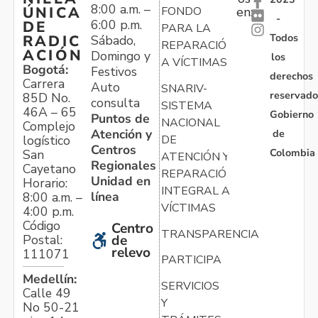
8:00 a.m. –
ÚNICA
FONDO
en:
-
6:00 p.m.
DE
PARA LA
Todos
RADIC
Sábado,
REPARACIÓN
ACIÓN
Domingo y
los
A VÍCTIMAS
Bogotá:
Festivos
derechos
Carrera
Auto
SNARIV-
reservado
85D No.
consulta
SISTEMA
46A – 65
Gobierno
Puntos de
NACIONAL
Complejo
Atención y
de
logístico
DE
Centros
Colombia
San
ATENCIÓN Y
Regionales
Cayetano
REPARACIÓN
Unidad en
Horario:
INTEGRAL A
línea
8:00 a.m. –
VÍCTIMAS
4:00 p.m.
Código
Centro
TRANSPARENCIA
Postal:
de
relevo
111071
PARTICIPA
Medellín:
SERVICIOS
Calle 49
Y
No 50-21