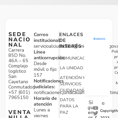
SEDE
Correo
ENLACES
NACIO
institucional:
DE
NAL
servicioalciudadano@unidadvictimas.gov.
INTERÉS
Carrera
Pol
Línea
85D No.
pr
anticorrupción:
COMUNICACIONES
46A – 65
Desde
Complejo
pr
LA UNIDAD
móvil o fijo:
logístico
C
157
San
ATENCIÓN Y
Notificaciones
Cayetano
M
SERVICIOS
judiciales:
Conmutador:
CIUDADANÍA
+57 (601)
notificaciones.juridicauariv@unidadvictim
7965150
Horario de
DATOS
Sí
atención
©
PARA LA
gu
Lunes a
Copyrigth
VENTA
en
PAZ
viernes
NILLA
os
2023