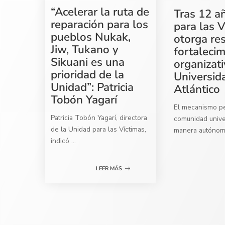
“Acelerar la ruta de
Tras 12 a
reparación para los
para las V
pueblos Nukak,
otorga re
Jiw, Tukano y
fortaleci
Sikuani es una
organizati
prioridad de la
Universid
Unidad”: Patricia
Atlántico
Tobón Yagarí
El mecanismo per
Patricia Tobón Yagarí, directora
comunidad univer
de la Unidad para las Víctimas,
manera autóno
indicó
...
LEER MÁS