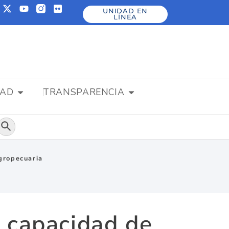
UNIDAD EN
LÍNEA
DAD
TRANSPARENCIA
Botón de búsqueda
gropecuaria
u capacidad de