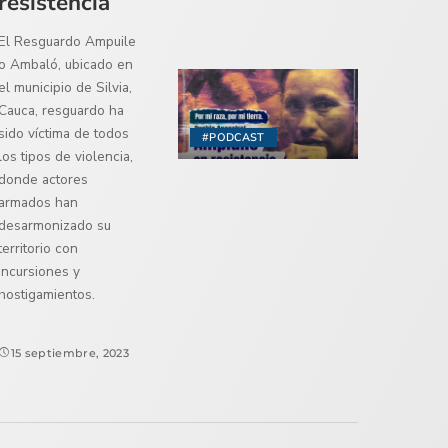
resistencia
El Resguardo Ampuile
o Ambaló, ubicado en
el municipio de Silvia,
Cauca, resguardo ha
sido víctima de todos
#PODCAST
los tipos de violencia,
donde actores
armados han
desarmonizado su
territorio con
incursiones y
hostigamientos.
15 septiembre, 2023