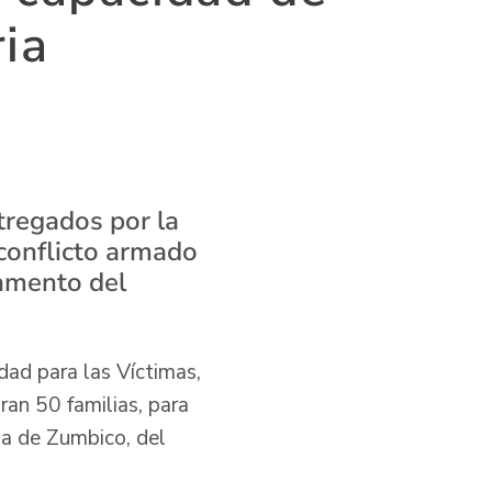
ia
tregados por la
 conflicto armado
tamento del
dad para las Víctimas,
ran 50 familias, para
da de Zumbico, del