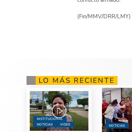
conflicto armado.
(Fin/MMV/DRR/LMY)
LO MÁS RECIENTE
INSTITUCIONAL
NOTICIAS
VIDEO
NOTICIAS