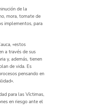
minución de la
ano, mora, tomate de
tros implementos, para
Cauca, «estos
en a través de sus
ria y, además, tienen
lan de vida. Es
s procesos pensando en
lidad».
ad para las Víctimas,
ones en riesgo ante el