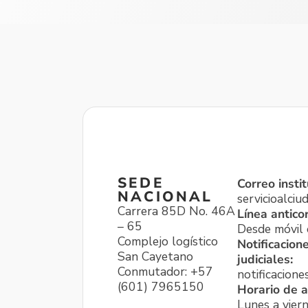
SEDE
Correo instit
NACIONAL
servicioalci
Carrera 85D No. 46A
Línea antico
– 65
Desde móvil o
Complejo logístico
Notificacion
San Cayetano
judiciales:
Conmutador: +57
notificacione
(601) 7965150
Horario de a
Lunes a viern