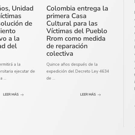
ños, Unidad
Colombia entrega la
íctimas
primera Casa
solución de
Cultural para las
miento
Víctimas del Pueblo
vo a la
Rrom como medida
ad del
de reparación
colectiva
mitirá a la
Quince años después de la
sitaria ejecutar de
expedición del Decreto Ley 4634
ma
...
de
...
LEER MÁS
LEER MÁS