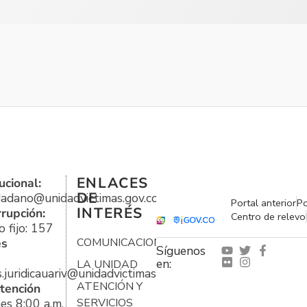
ENLACES
ucional:
DE
udadano@unidadvictimas.gov.co
Portal anterior
Po
INTERÉS
rrupción:
Centro de relevo
 fijo: 157
es
COMUNICACIONES
Síguenos
en:
LA UNIDAD
s.juridicauariv@unidadvictimas.gov.co
ATENCIÓN Y
tención
es 8:00 a.m.
SERVICIOS