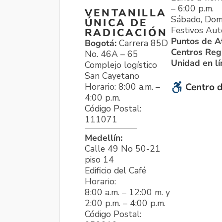
– 6:00 p.m.
VENTANILLA
Sábado, Dom
ÚNICA DE
Festivos Aut
RADICACIÓN
Puntos de A
Bogotá:
Carrera 85D
Centros Reg
No. 46A – 65
Unidad en l
Complejo logístico
San Cayetano
Horario: 8:00 a.m. –
Centro d
4:00 p.m.
Código Postal:
111071
Medellín:
Calle 49 No 50-21
piso 14
Edificio del Café
Horario:
8:00 a.m. – 12:00 m. y
2:00 p.m. – 4:00 p.m.
Código Postal: