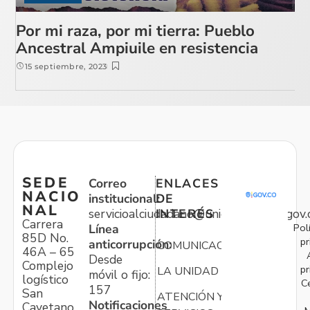
Por mi raza, por mi tierra: Pueblo
Ancestral Ampiuile en resistencia
15 septiembre, 2023
SEDE
Correo
ENLACES
NACIO
institucional:
DE
NAL
servicioalciudadano@unidadvictimas.gov.
INTERÉS
Carrera
Pol
Línea
85D No.
pr
anticorrupción:
COMUNICACIONES
46A – 65
Desde
Complejo
pr
LA UNIDAD
móvil o fijo:
logístico
C
157
San
ATENCIÓN Y
Notificaciones
Cayetano