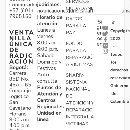
M
SERVICIOS
judiciales:
Conmutador:
CIUDADANÍA
+57 (601)
notificaciones.juridicauariv@unidadvictim
7965150
Horario de
DATOS
Sí
atención
©
PARA LA
gu
Lunes a
Copyrigth
VENTA
en
PAZ
viernes
NILLA
os
2023
8:00 a.m. –
ÚNICA
FONDO
en:
-
6:00 p.m.
DE
PARA LA
Todos
RADIC
Sábado,
REPARACIÓN
ACIÓN
Domingo y
los
A VÍCTIMAS
Bogotá:
Festivos
derechos
Carrera
Auto
SNARIV-
reservado
85D No.
consulta
SISTEMA
46A – 65
Gobierno
Puntos de
NACIONAL
Complejo
Atención y
de
logístico
DE
Centros
Colombia
San
ATENCIÓN Y
Regionales
Cayetano
REPARACIÓN
Unidad en
Horario:
INTEGRAL A
línea
8:00 a.m. –
VÍCTIMAS
4:00 p.m.