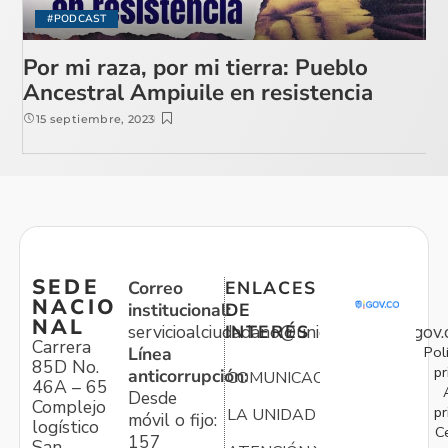
#PODCAST
Por mi raza, por mi tierra: Pueblo
Ancestral Ampiuile en resistencia
15 septiembre, 2023
SEDE
Correo
ENLACES
NACIO
institucional:
DE
NAL
servicioalciudadano@unidadvictimas.gov.
INTERÉS
Carrera
Pol
Línea
85D No.
pr
anticorrupción:
COMUNICACIONES
46A – 65
Desde
Complejo
pr
LA UNIDAD
móvil o fijo:
logístico
C
157
San