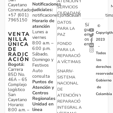
ATENCIÓN Y
Notificaciones
Cayetano
M
SERVICIOS
judiciales:
Conmutador:
CIUDADANÍA
+57 (601)
notificaciones.juridicauariv@unidadvictim
7965150
Horario de
DATOS
Sí
atención
©
PARA LA
gu
Lunes a
Copyrigth
VENTA
en
PAZ
viernes
NILLA
os
2023
8:00 a.m. –
ÚNICA
FONDO
en:
-
6:00 p.m.
DE
PARA LA
Todos
RADIC
Sábado,
REPARACIÓN
ACIÓN
Domingo y
los
A VÍCTIMAS
Bogotá:
Festivos
derechos
Carrera
Auto
SNARIV-
reservado
85D No.
consulta
SISTEMA
46A – 65
Gobierno
Puntos de
NACIONAL
Complejo
Atención y
de
logístico
DE
Centros
Colombia
San
ATENCIÓN Y
Regionales
Cayetano
REPARACIÓN
Unidad en
Horario:
INTEGRAL A
línea
8:00 a.m. –