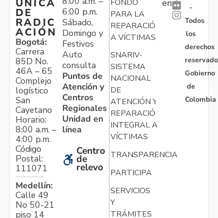
8:00 a.m. –
ÚNICA
FONDO
en:
-
6:00 p.m.
DE
PARA LA
Todos
RADIC
Sábado,
REPARACIÓN
ACIÓN
Domingo y
los
A VÍCTIMAS
Bogotá:
Festivos
derechos
Carrera
Auto
SNARIV-
reservado
85D No.
consulta
SISTEMA
46A – 65
Gobierno
Puntos de
NACIONAL
Complejo
Atención y
de
logístico
DE
Centros
Colombia
San
ATENCIÓN Y
Regionales
Cayetano
REPARACIÓN
Unidad en
Horario:
INTEGRAL A
línea
8:00 a.m. –
VÍCTIMAS
4:00 p.m.
Código
Centro
TRANSPARENCIA
Postal:
de
relevo
111071
PARTICIPA
Medellín:
SERVICIOS
Calle 49
Y
No 50-21
TRÁMITES
piso 14