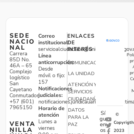
SEDE
Correo
ENLACES
NACIO
institucional:
DE
NAL
servicioalciudadano@unidadvictimas.gov.
INTERÉS
Carrera
Pol
Línea
85D No.
pr
anticorrupción:
COMUNICACIONES
46A – 65
Desde
Complejo
pr
LA UNIDAD
móvil o fijo:
logístico
C
157
San
ATENCIÓN Y
Notificaciones
Cayetano
M
SERVICIOS
judiciales:
Conmutador:
CIUDADANÍA
+57 (601)
notificaciones.juridicauariv@unidadvictim
7965150
Horario de
DATOS
Sí
atención
©
PARA LA
gu
Lunes a
Copyrigth
VENTA
en
PAZ
viernes
NILLA
os
2023