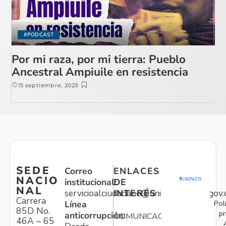
#PODCAST
Por mi raza, por mi tierra: Pueblo
Ancestral Ampiuile en resistencia
15 septiembre, 2023
SEDE
Correo
ENLACES
NACIO
institucional:
DE
NAL
servicioalciudadano@unidadvictimas.gov.
INTERÉS
Carrera
Pol
Línea
85D No.
pr
anticorrupción:
COMUNICACIONES
46A – 65