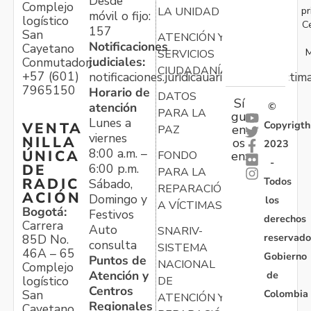
Desde
Complejo
pr
LA UNIDAD
móvil o fijo:
logístico
C
157
San
ATENCIÓN Y
Notificaciones
Cayetano
M
SERVICIOS
judiciales:
Conmutador:
CIUDADANÍA
+57 (601)
notificaciones.juridicauariv@unidadvictim
7965150
Horario de
DATOS
Sí
atención
©
PARA LA
gu
Lunes a
Copyrigth
VENTA
en
PAZ
viernes
NILLA
os
2023
8:00 a.m. –
ÚNICA
FONDO
en:
-
6:00 p.m.
DE
PARA LA
Todos
RADIC
Sábado,
REPARACIÓN
ACIÓN
Domingo y
los
A VÍCTIMAS
Bogotá:
Festivos
derechos
Carrera
Auto
SNARIV-
reservado
85D No.
consulta
SISTEMA
46A – 65
Gobierno
Puntos de
NACIONAL
Complejo
Atención y
de
logístico
DE
Centros
Colombia
San
ATENCIÓN Y
Regionales
Cayetano