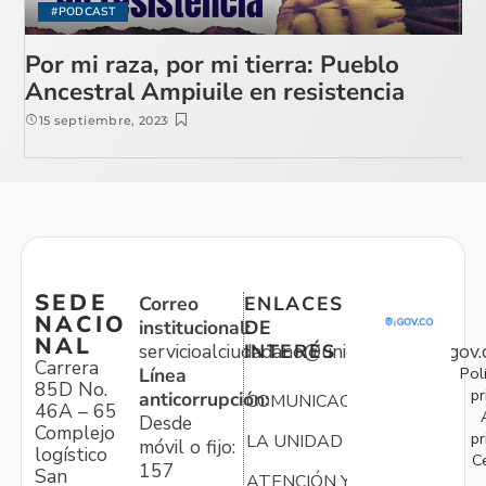
#PODCAST
Por mi raza, por mi tierra: Pueblo
Ancestral Ampiuile en resistencia
15 septiembre, 2023
SEDE
Correo
ENLACES
NACIO
institucional:
DE
NAL
servicioalciudadano@unidadvictimas.gov.
INTERÉS
Carrera
Pol
Línea
85D No.
pr
anticorrupción:
COMUNICACIONES
46A – 65
Desde
Complejo
pr
LA UNIDAD
móvil o fijo:
logístico
C
157
San
ATENCIÓN Y