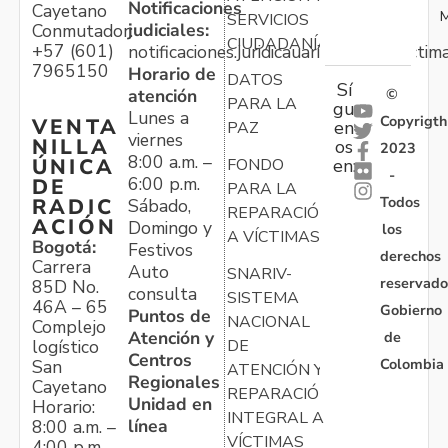
Notificaciones
Cayetano
M
SERVICIOS
judiciales:
Conmutador:
CIUDADANÍA
+57 (601)
notificaciones.juridicauariv@unidadvictim
7965150
Horario de
DATOS
Sí
atención
©
PARA LA
gu
Lunes a
Copyrigth
VENTA
en
PAZ
viernes
NILLA
os
2023
8:00 a.m. –
ÚNICA
FONDO
en:
-
6:00 p.m.
DE
PARA LA
Todos
RADIC
Sábado,
REPARACIÓN
ACIÓN
Domingo y
los
A VÍCTIMAS
Bogotá:
Festivos
derechos
Carrera
Auto
SNARIV-
reservado
85D No.
consulta
SISTEMA
46A – 65
Gobierno
Puntos de
NACIONAL
Complejo
Atención y
de
logístico
DE
Centros
Colombia
San
ATENCIÓN Y
Regionales
Cayetano
REPARACIÓN
Unidad en
Horario:
INTEGRAL A
línea
8:00 a.m. –
VÍCTIMAS
4:00 p.m.