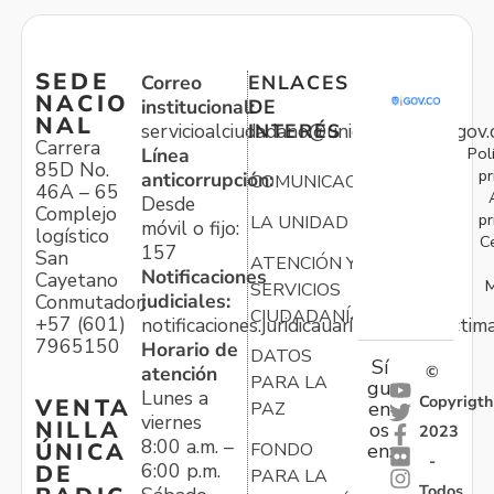
SEDE
Correo
ENLACES
NACIO
institucional:
DE
NAL
servicioalciudadano@unidadvictimas.gov.
INTERÉS
Carrera
Pol
Línea
85D No.
pr
anticorrupción:
COMUNICACIONES
46A – 65
Desde
Complejo
pr
LA UNIDAD
móvil o fijo:
logístico
C
157
San
ATENCIÓN Y
Notificaciones
Cayetano
M
SERVICIOS
judiciales:
Conmutador:
CIUDADANÍA
+57 (601)
notificaciones.juridicauariv@unidadvictim
7965150
Horario de
DATOS
Sí
atención
©
PARA LA
gu
Lunes a
Copyrigth
VENTA
en
PAZ
viernes
NILLA
os
2023
8:00 a.m. –
ÚNICA
FONDO
en:
-
6:00 p.m.
DE
PARA LA
Todos