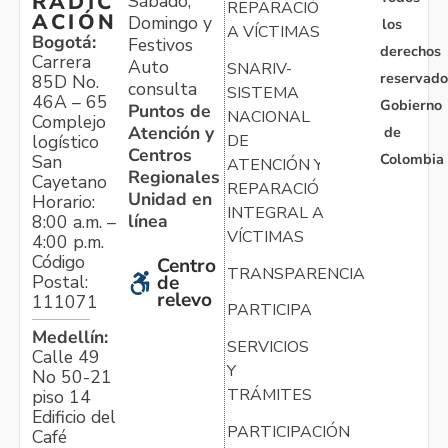
RADIC
Sábado,
REPARACIÓN
ACIÓN
Domingo y
los
A VÍCTIMAS
Bogotá:
Festivos
derechos
Carrera
Auto
SNARIV-
reservado
85D No.
consulta
SISTEMA
46A – 65
Gobierno
Puntos de
NACIONAL
Complejo
Atención y
de
logístico
DE
Centros
Colombia
San
ATENCIÓN Y
Regionales
Cayetano
REPARACIÓN
Unidad en
Horario:
INTEGRAL A
línea
8:00 a.m. –
VÍCTIMAS
4:00 p.m.
Código
Centro
TRANSPARENCIA
Postal:
de
relevo
111071
PARTICIPA
Medellín:
SERVICIOS
Calle 49
Y
No 50-21
TRÁMITES
piso 14
Edificio del
PARTICIPACIÓN
Café