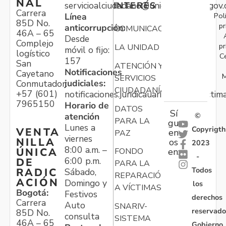
NAL
servicioalciudadano@unidadvictimas.gov.
INTERÉS
Carrera
Pol
Línea
85D No.
pr
anticorrupción:
COMUNICACIONES
46A – 65
Desde
Complejo
pr
LA UNIDAD
móvil o fijo:
logístico
C
157
San
ATENCIÓN Y
Notificaciones
Cayetano
M
SERVICIOS
judiciales:
Conmutador:
CIUDADANÍA
+57 (601)
notificaciones.juridicauariv@unidadvictim
7965150
Horario de
DATOS
Sí
atención
©
PARA LA
gu
Lunes a
Copyrigth
VENTA
en
PAZ
viernes
NILLA
os
2023
8:00 a.m. –
ÚNICA
FONDO
en:
-
6:00 p.m.
DE
PARA LA
Todos
RADIC
Sábado,
REPARACIÓN
ACIÓN
Domingo y
los
A VÍCTIMAS
Bogotá:
Festivos
derechos
Carrera
Auto
SNARIV-
reservado
85D No.
consulta
SISTEMA
46A – 65
Gobierno