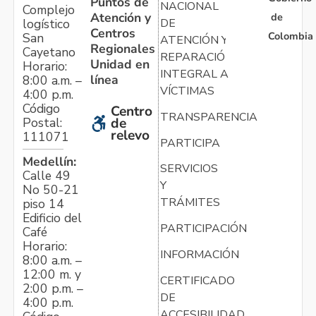
Puntos de
NACIONAL
Complejo
Atención y
de
logístico
DE
Centros
Colombia
San
ATENCIÓN Y
Regionales
Cayetano
REPARACIÓN
Unidad en
Horario:
INTEGRAL A
línea
8:00 a.m. –
VÍCTIMAS
4:00 p.m.
Código
Centro
TRANSPARENCIA
Postal:
de
relevo
111071
PARTICIPA
Medellín:
SERVICIOS
Calle 49
Y
No 50-21
TRÁMITES
piso 14
Edificio del
PARTICIPACIÓN
Café
Horario:
INFORMACIÓN
8:00 a.m. –
12:00 m. y
CERTIFICADO
2:00 p.m. –
DE
4:00 p.m.
ACCESIBILIDAD