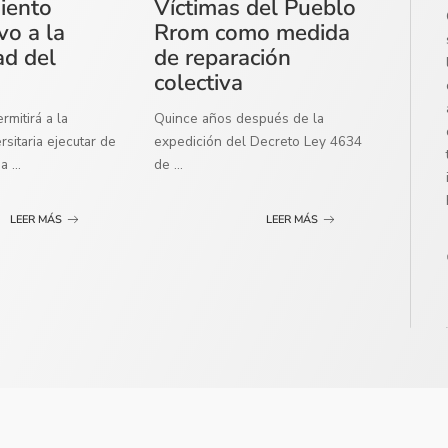
miento
Víctimas del Pueblo
vo a la
Rrom como medida
ad del
de reparación
colectiva
mitirá a la
Quince años después de la
sitaria ejecutar de
expedición del Decreto Ley 4634
ma
...
de
...
LEER MÁS
LEER MÁS