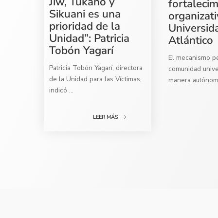
Jiw, Tukano y
fortaleci
Sikuani es una
organizati
prioridad de la
Universid
Unidad”: Patricia
Atlántico
Tobón Yagarí
El mecanismo per
Patricia Tobón Yagarí, directora
comunidad univer
de la Unidad para las Víctimas,
manera autóno
indicó
...
LEER MÁS