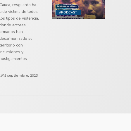
Cauca, resguardo ha
sido víctima de todos
#PODCAST
los tipos de violencia,
donde actores
armados han
desarmonizado su
territorio con
incursiones y
hostigamientos.
15 septiembre, 2023