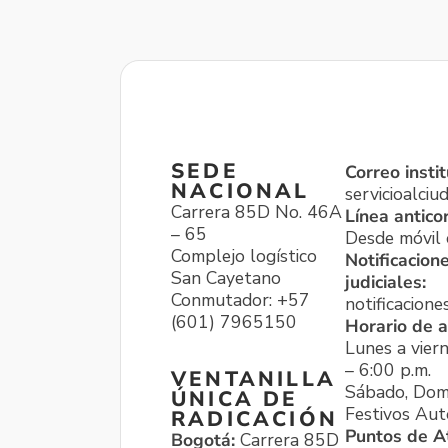
SEDE
Correo instit
NACIONAL
servicioalci
Carrera 85D No. 46A
Línea antico
– 65
Desde móvil o
Complejo logístico
Notificacion
San Cayetano
judiciales:
Conmutador: +57
notificacione
(601) 7965150
Horario de a
Lunes a viern
– 6:00 p.m.
VENTANILLA
Sábado, Dom
ÚNICA DE
Festivos Aut
RADICACIÓN
Puntos de A
Bogotá:
Carrera 85D