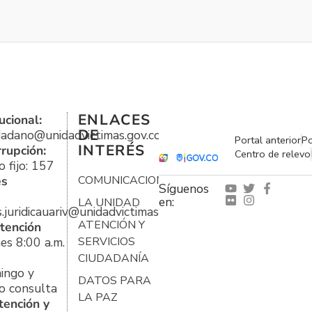
ENLACES
ucional:
DE
udadano@unidadvictimas.gov.co
Portal anterior
Po
INTERÉS
rrupción:
Centro de relevo
 fijo: 157
es
COMUNICACIONES
Síguenos
en:
LA UNIDAD
s.juridicauariv@unidadvictimas.gov.co
ATENCIÓN Y
tención
es 8:00 a.m.
SERVICIOS
CIUDADANÍA
ingo y
DATOS PARA
o consulta
LA PAZ
tención y