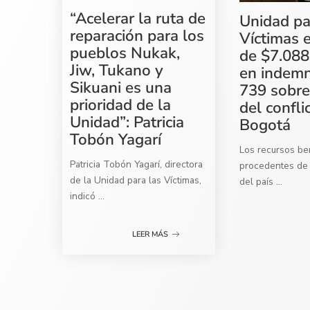
“Acelerar la ruta de
Unidad pa
reparación para los
Víctimas 
pueblos Nukak,
de $7.088
Jiw, Tukano y
en indemn
Sikuani es una
739 sobre
prioridad de la
del confli
Unidad”: Patricia
Bogotá
Tobón Yagarí
Los recursos ben
Patricia Tobón Yagarí, directora
procedentes de 
de la Unidad para las Víctimas,
del país
...
indicó
...
LEER MÁS