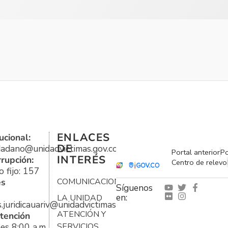
ENLACES
ucional:
DE
udadano@unidadvictimas.gov.co
Portal anterior
Po
INTERÉS
rrupción:
Centro de relevo
 fijo: 157
es
COMUNICACIONES
Síguenos
en:
LA UNIDAD
s.juridicauariv@unidadvictimas.gov.co
ATENCIÓN Y
tención
es 8:00 a.m.
SERVICIOS