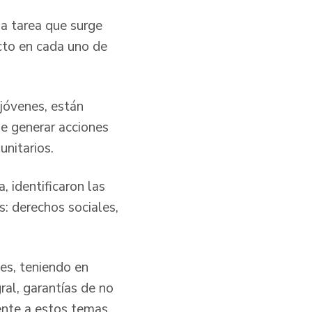
na tarea que surge
cto en cada uno de
 jóvenes, están
de generar acciones
unitarios.
, identificaron las
s: derechos sociales,
nes, teniendo en
gral, garantías de no
ente a estos temas.