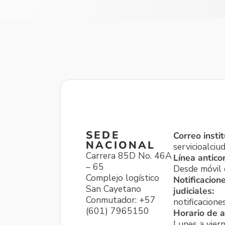
SEDE
Correo instit
NACIONAL
servicioalci
Carrera 85D No. 46A
Línea antico
– 65
Desde móvil o
Complejo logístico
Notificacion
San Cayetano
judiciales:
Conmutador: +57
notificacione
(601) 7965150
Horario de a
Lunes a viern