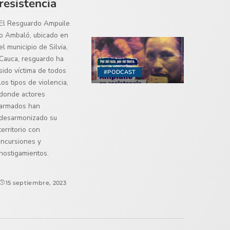
resistencia
El Resguardo Ampuile
o Ambaló, ubicado en
el municipio de Silvia,
Cauca, resguardo ha
sido víctima de todos
#PODCAST
los tipos de violencia,
donde actores
armados han
desarmonizado su
territorio con
incursiones y
hostigamientos.
15 septiembre, 2023