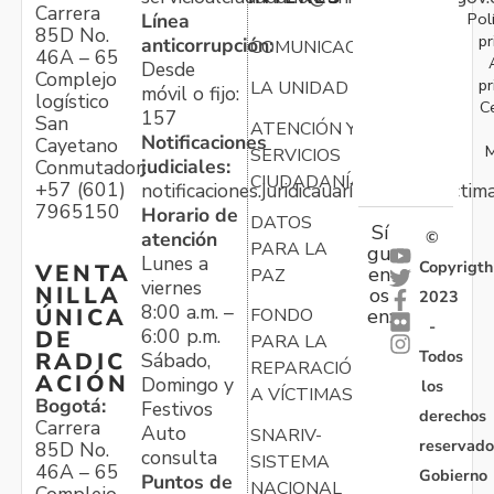
Carrera
Pol
Línea
85D No.
pr
anticorrupción:
COMUNICACIONES
46A – 65
Desde
Complejo
pr
LA UNIDAD
móvil o fijo:
logístico
C
157
San
ATENCIÓN Y
Notificaciones
Cayetano
M
SERVICIOS
judiciales:
Conmutador:
CIUDADANÍA
+57 (601)
notificaciones.juridicauariv@unidadvictim
7965150
Horario de
DATOS
Sí
atención
©
PARA LA
gu
Lunes a
Copyrigth
VENTA
en
PAZ
viernes
NILLA
os
2023
8:00 a.m. –
ÚNICA
FONDO
en:
-
6:00 p.m.
DE
PARA LA
Todos
RADIC
Sábado,
REPARACIÓN
ACIÓN
Domingo y
los
A VÍCTIMAS
Bogotá:
Festivos
derechos
Carrera
Auto
SNARIV-
reservado
85D No.
consulta
SISTEMA
46A – 65
Gobierno
Puntos de
NACIONAL
Complejo