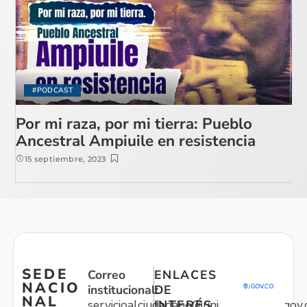
#PODCAST
Por mi raza, por mi tierra: Pueblo
Ancestral Ampiuile en resistencia
15 septiembre, 2023
SEDE
Correo
ENLACES
NACIO
institucional:
DE
NAL
servicioalciudadano@unidadvictimas.gov.
INTERÉS