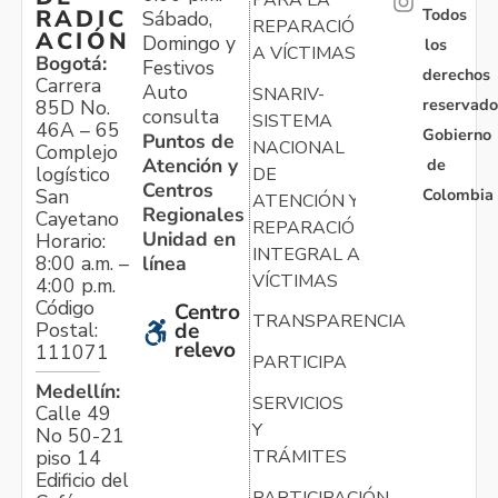
Todos
RADIC
Sábado,
REPARACIÓN
ACIÓN
Domingo y
los
A VÍCTIMAS
Bogotá:
Festivos
derechos
Carrera
Auto
SNARIV-
reservado
85D No.
consulta
SISTEMA
46A – 65
Gobierno
Puntos de
NACIONAL
Complejo
Atención y
de
logístico
DE
Centros
Colombia
San
ATENCIÓN Y
Regionales
Cayetano
REPARACIÓN
Unidad en
Horario:
INTEGRAL A
línea
8:00 a.m. –
VÍCTIMAS
4:00 p.m.
Código
Centro
TRANSPARENCIA
Postal:
de
relevo
111071
PARTICIPA
Medellín:
SERVICIOS
Calle 49
Y
No 50-21
TRÁMITES
piso 14
Edificio del
PARTICIPACIÓN