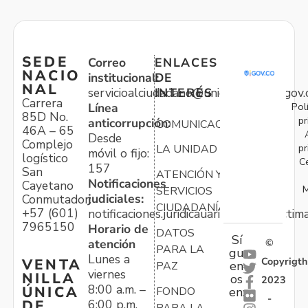
SEDE
Correo
ENLACES
NACIO
institucional:
DE
NAL
servicioalciudadano@unidadvictimas.gov.
INTERÉS
Carrera
Pol
Línea
85D No.
pr
anticorrupción:
COMUNICACIONES
46A – 65
Desde
Complejo
pr
LA UNIDAD
móvil o fijo:
logístico
C
157
San
ATENCIÓN Y
Notificaciones
Cayetano
M
SERVICIOS
judiciales:
Conmutador:
CIUDADANÍA
+57 (601)
notificaciones.juridicauariv@unidadvictim
7965150
Horario de
DATOS
Sí
atención
©
PARA LA
gu
Lunes a
Copyrigth
VENTA
en
PAZ
viernes
NILLA
os
2023
8:00 a.m. –
ÚNICA
FONDO
en:
-
6:00 p.m.
DE
PARA LA