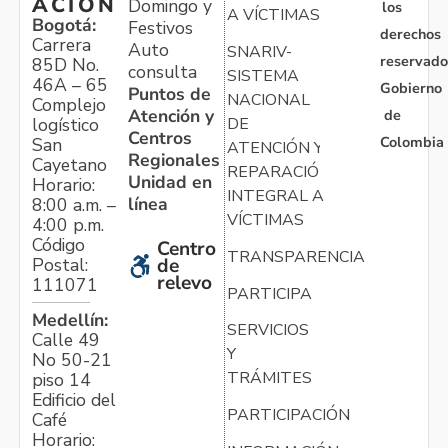
ACIÓN
Domingo y
los
A VÍCTIMAS
Bogotá:
Festivos
derechos
Carrera
Auto
SNARIV-
reservado
85D No.
consulta
SISTEMA
46A – 65
Gobierno
Puntos de
NACIONAL
Complejo
Atención y
de
logístico
DE
Centros
Colombia
San
ATENCIÓN Y
Regionales
Cayetano
REPARACIÓN
Unidad en
Horario:
INTEGRAL A
línea
8:00 a.m. –
VÍCTIMAS
4:00 p.m.
Código
Centro
TRANSPARENCIA
Postal:
de
relevo
111071
PARTICIPA
Medellín:
SERVICIOS
Calle 49
Y
No 50-21
TRÁMITES
piso 14
Edificio del
PARTICIPACIÓN
Café
Horario: