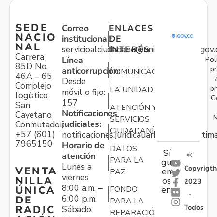
SEDE
Correo
ENLACES
NACIO
institucional:
DE
NAL
servicioalciudadano@unidadvictimas.gov.
INTERÉS
Carrera
Pol
Línea
85D No.
pr
anticorrupción:
COMUNICACIONES
46A – 65
Desde
Complejo
pr
LA UNIDAD
móvil o fijo:
logístico
C
157
San
ATENCIÓN Y
Notificaciones
Cayetano
M
SERVICIOS
judiciales:
Conmutador:
CIUDADANÍA
+57 (601)
notificaciones.juridicauariv@unidadvictim
7965150
Horario de
DATOS
Sí
atención
©
PARA LA
gu
Lunes a
Copyrigth
VENTA
en
PAZ
viernes
NILLA
os
2023
8:00 a.m. –
ÚNICA
FONDO
en:
-
6:00 p.m.
DE
PARA LA
Todos
RADIC
Sábado,
REPARACIÓN