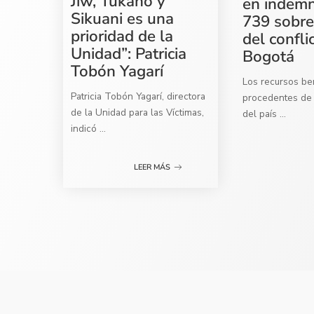
Jiw, Tukano y
en indemn
Sikuani es una
739 sobre
prioridad de la
del confli
Unidad”: Patricia
Bogotá
Tobón Yagarí
Los recursos ben
Patricia Tobón Yagarí, directora
procedentes de 
de la Unidad para las Víctimas,
del país
...
indicó
...
LEER MÁS