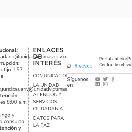
ENLACES
ucional:
DE
udadano@unidadvictimas.gov.co
Portal anterior
Po
INTERÉS
rrupción:
Centro de relevo
 fijo: 157
es
COMUNICACIONES
Síguenos
en:
LA UNIDAD
s.juridicauariv@unidadvictimas.gov.co
ATENCIÓN Y
tención
es 8:00 a.m.
SERVICIOS
CIUDADANÍA
ingo y
DATOS PARA
o consulta
LA PAZ
tención y