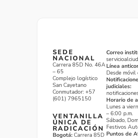
SEDE
Correo instit
NACIONAL
servicioalci
Carrera 85D No. 46A
Línea antico
– 65
Desde móvil o
Complejo logístico
Notificacion
San Cayetano
judiciales:
Conmutador: +57
notificacione
(601) 7965150
Horario de a
Lunes a viern
– 6:00 p.m.
VENTANILLA
Sábado, Dom
ÚNICA DE
Festivos Aut
RADICACIÓN
Puntos de A
Bogotá:
Carrera 85D