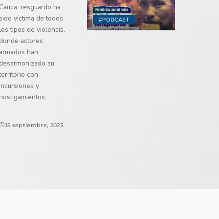
Cauca, resguardo ha
sido víctima de todos
#PODCAST
los tipos de violencia,
donde actores
armados han
desarmonizado su
territorio con
incursiones y
hostigamientos.
15 septiembre, 2023