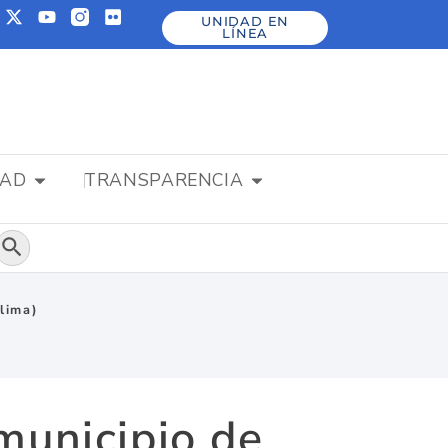
UNIDAD EN
LÍNEA
DAD
TRANSPARENCIA
Botón de búsqueda
olima)
municipio de