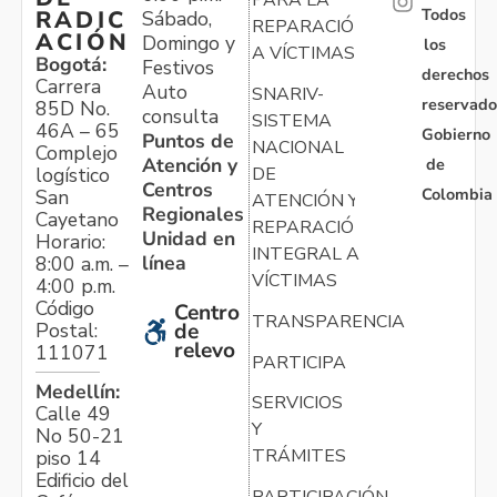
PARA LA
Todos
RADIC
Sábado,
REPARACIÓN
ACIÓN
Domingo y
los
A VÍCTIMAS
Bogotá:
Festivos
derechos
Carrera
Auto
SNARIV-
reservado
85D No.
consulta
SISTEMA
46A – 65
Gobierno
Puntos de
NACIONAL
Complejo
Atención y
de
logístico
DE
Centros
Colombia
San
ATENCIÓN Y
Regionales
Cayetano
REPARACIÓN
Unidad en
Horario:
INTEGRAL A
línea
8:00 a.m. –
VÍCTIMAS
4:00 p.m.
Código
Centro
TRANSPARENCIA
Postal:
de
relevo
111071
PARTICIPA
Medellín:
SERVICIOS
Calle 49
Y
No 50-21
TRÁMITES
piso 14
Edificio del