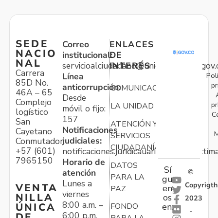
SEDE
Correo
ENLACES
NACIO
institucional:
DE
NAL
servicioalciudadano@unidadvictimas.gov.
INTERÉS
Carrera
Pol
Línea
85D No.
pr
anticorrupción:
COMUNICACIONES
46A – 65
Desde
Complejo
pr
LA UNIDAD
móvil o fijo:
logístico
C
157
San
ATENCIÓN Y
Notificaciones
Cayetano
M
SERVICIOS
judiciales:
Conmutador:
CIUDADANÍA
+57 (601)
notificaciones.juridicauariv@unidadvictim
7965150
Horario de
DATOS
Sí
atención
©
PARA LA
gu
Lunes a
Copyrigth
VENTA
en
PAZ
viernes
NILLA
os
2023
8:00 a.m. –
ÚNICA
FONDO
en:
-
6:00 p.m.
DE