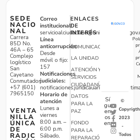
SEDE
Correo
ENLACES
NACIO
institucional:
DE
NAL
servicioalciudadano@unidadvictimas.gov.
INTERÉS
Carrera
Pol
Línea
85D No.
pr
anticorrupción:
COMUNICACIONES
46A – 65
Desde
Complejo
pr
LA UNIDAD
móvil o fijo:
logístico
C
157
San
ATENCIÓN Y
Notificaciones
Cayetano
M
SERVICIOS
judiciales:
Conmutador:
CIUDADANÍA
+57 (601)
notificaciones.juridicauariv@unidadvictim
7965150
Horario de
DATOS
Sí
atención
©
PARA LA
gu
Lunes a
Copyrigth
VENTA
en
PAZ
viernes
NILLA
os
2023
8:00 a.m. –
ÚNICA
FONDO
en:
-
6:00 p.m.
DE
PARA LA
Todos
RADIC
Sábado,
REPARACIÓN