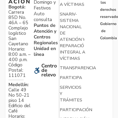
ACIÓN
Domingo y
los
A VÍCTIMAS
Bogotá:
Festivos
derechos
Carrera
Auto
SNARIV-
reservado
85D No.
consulta
SISTEMA
46A – 65
Gobierno
Puntos de
NACIONAL
Complejo
Atención y
de
logístico
DE
Centros
Colombia
San
ATENCIÓN Y
Regionales
Cayetano
REPARACIÓN
Unidad en
Horario:
INTEGRAL A
línea
8:00 a.m. –
VÍCTIMAS
4:00 p.m.
Código
Centro
TRANSPARENCIA
Postal:
de
relevo
111071
PARTICIPA
Medellín:
SERVICIOS
Calle 49
Y
No 50-21
TRÁMITES
piso 14
Edificio del
PARTICIPACIÓN
Café
Horario: