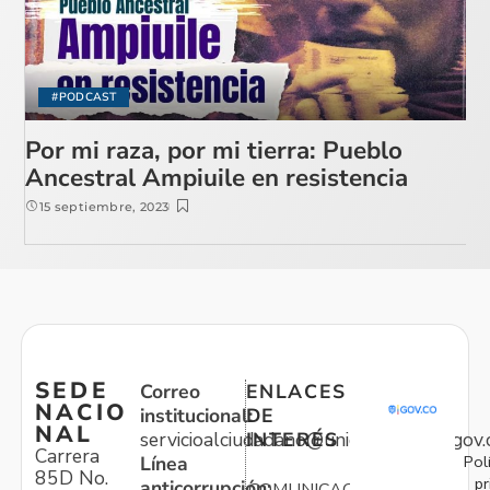
#PODCAST
Por mi raza, por mi tierra: Pueblo
Ancestral Ampiuile en resistencia
15 septiembre, 2023
SEDE
Correo
ENLACES
NACIO
institucional:
DE
NAL
servicioalciudadano@unidadvictimas.gov.
INTERÉS
Carrera
Pol
Línea
85D No.
pr
anticorrupción: