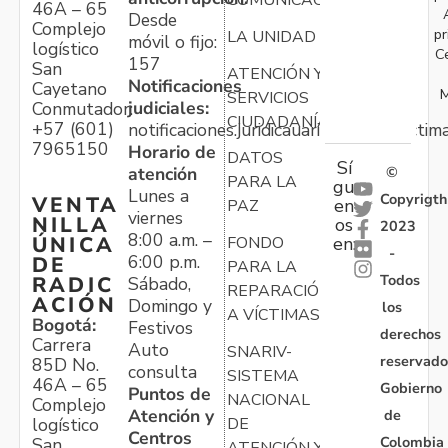
COMUNICACIONES
46A – 65
Desde
Complejo
pr
LA UNIDAD
móvil o fijo:
logístico
C
157
San
ATENCIÓN Y
Notificaciones
Cayetano
M
SERVICIOS
judiciales:
Conmutador:
CIUDADANÍA
+57 (601)
notificaciones.juridicauariv@unidadvictim
7965150
Horario de
DATOS
Sí
atención
©
PARA LA
gu
Lunes a
Copyrigth
VENTA
en
PAZ
viernes
NILLA
os
2023
8:00 a.m. –
ÚNICA
FONDO
en:
-
6:00 p.m.
DE
PARA LA
Todos
RADIC
Sábado,
REPARACIÓN
ACIÓN
Domingo y
los
A VÍCTIMAS
Bogotá:
Festivos
derechos
Carrera
Auto
SNARIV-
reservado
85D No.
consulta
SISTEMA
46A – 65
Gobierno
Puntos de
NACIONAL
Complejo
Atención y
de
logístico
DE
Centros
Colombia
San
ATENCIÓN Y