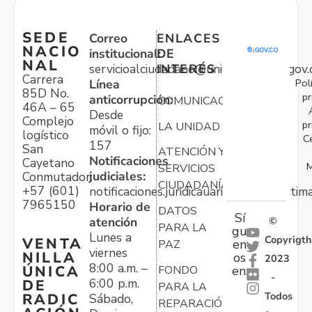
SEDE
Correo
ENLACES
NACIO
institucional:
DE
NAL
servicioalciudadano@unidadvictimas.gov.
INTERÉS
Carrera
Pol
Línea
85D No.
pr
anticorrupción:
COMUNICACIONES
46A – 65
Desde
Complejo
pr
LA UNIDAD
móvil o fijo:
logístico
C
157
San
ATENCIÓN Y
Notificaciones
Cayetano
M
SERVICIOS
judiciales:
Conmutador:
CIUDADANÍA
+57 (601)
notificaciones.juridicauariv@unidadvictim
7965150
Horario de
DATOS
Sí
atención
©
PARA LA
gu
Lunes a
Copyrigth
VENTA
en
PAZ
viernes
NILLA
os
2023
8:00 a.m. –
ÚNICA
FONDO
en:
-
6:00 p.m.
DE
PARA LA
Todos
RADIC
Sábado,
REPARACIÓN