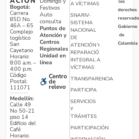
ACIÓN
Domingo y
los
A VÍCTIMAS
Bogotá:
Festivos
derechos
Carrera
Auto
SNARIV-
reservado
85D No.
consulta
SISTEMA
46A – 65
Gobierno
Puntos de
NACIONAL
Complejo
Atención y
de
logístico
DE
Centros
Colombia
San
ATENCIÓN Y
Regionales
Cayetano
REPARACIÓN
Unidad en
Horario:
INTEGRAL A
línea
8:00 a.m. –
VÍCTIMAS
4:00 p.m.
Código
Centro
TRANSPARENCIA
Postal:
de
relevo
111071
PARTICIPA
Medellín:
SERVICIOS
Calle 49
Y
No 50-21
TRÁMITES
piso 14
Edificio del
PARTICIPACIÓN
Café
Horario: